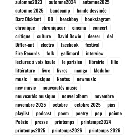
automne2023
automne2024
automne2025
automne 2025
bandcamp
bande dessinée
Barz Diskiant
BD
beachboy
bookstagram
chronique
chroniqueur
cinema
concert
critique
culture
David Bowie
deezer
del
Differ-ant
electro
facebook
festival
Fire Records
folk
gallimard
interview
lectures à voix haute
le parisien
librairie
lilie
littérature
livre
livres
manga
Modulor
music
musique
Nantes
newmusic
new music
nouveautés music
nouveautés musique
nouvel album
novembre
novembre 2025
octobre
octobre 2025
pias
playlist
podcast
poem
poetry
pop
poème
Poésie
presse
printemps
printemps2024
printemps2025
printemps2026
printemps 2026