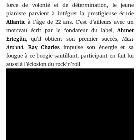
force de volonté et de détermination, le jeune
pianiste parvient à intégrer la prestigieuse écurie
Atlantic
à l’âge de 22 ans. C’est d’ailleurs avec un
morceau écrit par le fondateur du label,
Ahmet
Ertegün
, qu’il obtient son premier succès,
Mess
Around
.
Ray Charles
impulse son énergie et sa
fougue à ce boogie sautillant, participant en fait lui
aussi à l’éclosion du rock’n’roll.