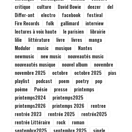
critique
culture
David Bowie
deezer
del
Differ-ant
electro
facebook
festival
Fire Records
folk
gallimard
interview
lectures à voix haute
le parisien
librairie
lilie
littérature
livre
livres
manga
Modulor
music
musique
Nantes
newmusic
new music
nouveautés music
nouveautés musique
nouvel album
novembre
novembre 2025
octobre
octobre 2025
pias
playlist
podcast
poem
poetry
pop
poème
Poésie
presse
printemps
printemps2024
printemps2025
printemps2026
printemps 2026
rentree
rentrée 2023
rentrée 2025
rentrée2025
rentrée Littéraire
rock
roman
septembre2025
septembre 2025
single