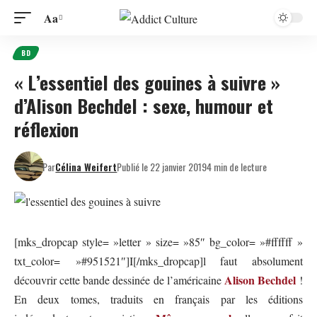
Aa
BD
« L’essentiel des gouines à suivre »
d’Alison Bechdel : sexe, humour et
réflexion
Par
Célina Weifert
Publié le 22 janvier 2019
4 min de lecture
[mks_dropcap style= »letter » size= »85″ bg_color= »#ffffff »
txt_color= »#951521″]I[/mks_dropcap]l faut absolument
Alison Bechdel
découvrir cette bande dessinée de l’américaine
!
En deux tomes, traduits en français par les éditions