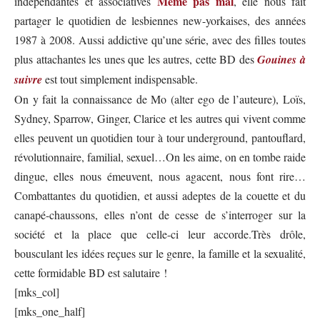
Même pas mal
indépendantes et associatives
, elle nous fait
partager le quotidien de lesbiennes new-yorkaises, des années
1987 à 2008. Aussi addictive qu’une série, avec des filles toutes
plus attachantes les unes que les autres, cette BD des
Gouines à
suivre
est tout simplement indispensable.
On y fait la connaissance de Mo (alter ego de l’auteure), Loïs,
Sydney, Sparrow, Ginger, Clarice et les autres qui vivent comme
elles peuvent un quotidien tour à tour underground, pantouflard,
révolutionnaire, familial, sexuel…On les aime, on en tombe raide
dingue, elles nous émeuvent, nous agacent, nous font rire…
Combattantes du quotidien, et aussi adeptes de la couette et du
canapé-chaussons, elles n’ont de cesse de s’interroger sur la
société et la place que celle-ci leur accorde.Très drôle,
bousculant les idées reçues sur le genre, la famille et la sexualité,
cette formidable BD est salutaire !
[mks_col]
[mks_one_half]