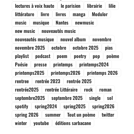
lectures à voix haute
le parisien
librairie
lilie
littérature
livre
livres
manga
Modulor
music
musique
Nantes
newmusic
new music
nouveautés music
nouveautés musique
nouvel album
novembre
novembre 2025
octobre
octobre 2025
pias
playlist
podcast
poem
poetry
pop
poème
Poésie
presse
printemps
printemps2024
printemps2025
printemps2026
printemps 2026
rentree
rentrée 2023
rentrée 2025
rentrée2025
rentrée Littéraire
rock
roman
septembre2025
septembre 2025
single
sol
spotify
spring2024
spring2025
spring2026
spring 2026
summer
Tout un poème
twitter
winter
youtube
éditions sarbacane