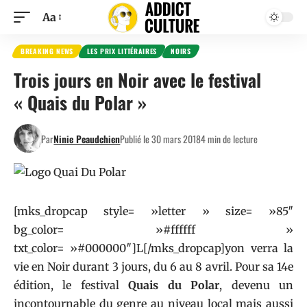
Aa
BREAKING NEWS
LES PRIX LITTÉRAIRES
NOIRS
Trois jours en Noir avec le festival
« Quais du Polar »
Par
Ninie Peaudchien
Publié le 30 mars 2018
4 min de lecture
[mks_dropcap style= »letter » size= »85″
bg_color= »#ffffff »
txt_color= »#000000″]L[/mks_dropcap]yon verra la
vie en Noir durant 3 jours, du 6 au 8 avril. Pour sa 14e
édition, le festival
Quais du Polar
, devenu un
incontournable du genre au niveau local mais aussi