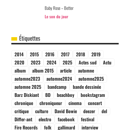
Baby Rose – Better
Le son du jour
Étiquettes
2014
2015
2016
2017
2018
2019
2020
2023
2024
2025
Actes sud
Actu
album
album 2015
article
automne
automne2023
automne2024
automne2025
automne 2025
bandcamp
bande dessinée
Barz Diskiant
BD
beachboy
bookstagram
chronique
chroniqueur
cinema
concert
critique
culture
David Bowie
deezer
del
Differ-ant
electro
facebook
festival
Fire Records
folk
gallimard
interview