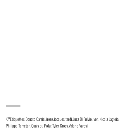
Etiquettes
Donato Carrisi
irons
jacques tardi
Luca Di Fulvio
lyon
Nicola Lagioia
Philippe Torreton
Quais du Polar
Tyler Cross
Valerio Varesi