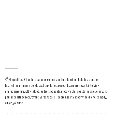
Etiquettes
3 baudets
balades sonores
culture
fabrique balades sonores
festival les primeurs de Massy
frank loriou
gaspard
gaspard royant
interview
jim maurisonne
jolby talbot
les trois baudets
motown phil spector
musique
nirvana
paul mccartney
robi
royant
Sardanapale Records
sasha
spotify
the divine comedy
vinyle
youtube