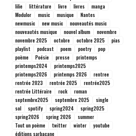
lilie
littérature
livre
livres
manga
Modulor
music
musique
Nantes
newmusic
new music
nouveautés music
nouveautés musique
nouvel album
novembre
novembre 2025
octobre
octobre 2025
pias
playlist
podcast
poem
poetry
pop
poème
Poésie
presse
printemps
printemps2024
printemps2025
printemps2026
printemps 2026
rentree
rentrée 2023
rentrée 2025
rentrée2025
rentrée Littéraire
rock
roman
septembre2025
septembre 2025
single
sol
spotify
spring2024
spring2025
spring2026
spring 2026
summer
Tout un poème
twitter
winter
youtube
éditions sarbacane