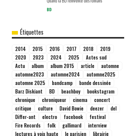
Quand la BD réinvente des romans
BD
Étiquettes
2014
2015
2016
2017
2018
2019
2020
2023
2024
2025
Actes sud
Actu
album
album 2015
article
automne
automne2023
automne2024
automne2025
automne 2025
bandcamp
bande dessinée
Barz Diskiant
BD
beachboy
bookstagram
chronique
chroniqueur
cinema
concert
critique
culture
David Bowie
deezer
del
Differ-ant
electro
facebook
festival
Fire Records
folk
gallimard
interview
lectures à voix haute
le parisien
librairie