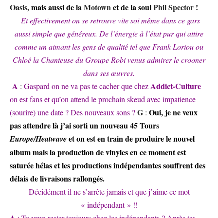
Oasis,
mais aussi de la
Motown
et de la soul
Phil Spector !
Et effectivement on se retrouve vite soi même dans ce gars
aussi simple que généreux. De l’énergie à l’état pur qui attire
comme un aimant les gens de qualité tel que Frank Loriou ou
Chloé la Chanteuse du Groupe Robi venus admirer le crooner
dans ses œuvres.
A
Addict-Culture
:
Gaspard on ne va pas te cacher que chez
on est fans et qu’on attend le prochain skeud avec impatience
G
Oui, je ne veux
(sourire) une date ? Des nouveaux sons ?
:
pas attendre là j’ai sorti un nouveau 45 Tour
s
et on est en train de produire le nouvel
Europe/Heatwave
album mais la production de vinyles en ce moment est
saturée hélas et les productions indépendantes souffrent des
délais de livraisons rallongés.
Décidément il ne s’arrête jamais et que j’aime ce mot
« indépendant » !!
A
: Tu veux rester toujours chez les indépendants ? Après tes