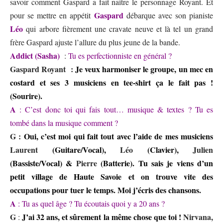
savoir comment Gaspard a fait naître le personnage Royant. Et
Gaspard
pour se mettre en appétit
débarque avec son pianiste
Léo
qui arbore fièrement une cravate neuve et là tel un grand
frère Gaspard ajuste l’allure du plus jeune de la bande.
Addict (Sasha)
:
Tu es perfectionniste en général ?
Gaspard Royant
:
Je veux harmoniser le groupe, un mec en
costard et ses 3 musiciens en tee-shirt ça le fait pas !
(Sourire).
A
: C’est donc toi qui fais tout… musique & textes ? Tu es
tombé dans la musique comment ?
G
:
Oui, c’est moi qui fait tout avec l’aide de mes musiciens
Laurent
(Guitare/Vocal),
Léo
(Clavier),
Julien
(Bassiste/Vocal) &
Pierre
(Batterie). Tu sais je viens d’un
petit village de Haute Savoie et on trouve vite des
occupations pour tuer le temps. Moi j’écris des chansons.
A
: Tu as quel âge ? Tu écoutais quoi y a 20 ans ?
G
J’ai 32 ans, et sûrement la même chose que toi !
Nirvana,
: