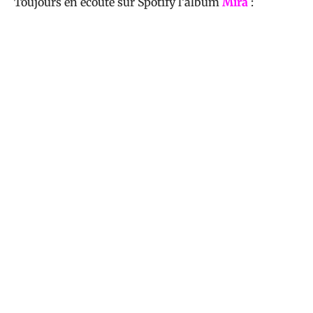
Toujours en écoute sur Spotify l’album
Mira
: