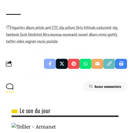
Etiquettes
album
article
avril
C2C
clip
culture
Dirty Attitude
exclusivité clip
facebook
Gush
liliedelsol
Mira
nouveau
nouveauté
nouvel album
remix
spotify
twitter
video
wagram music
youtube
Aucun commentaire
Le son du jour