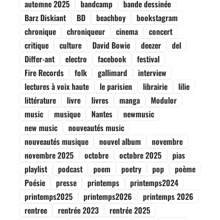
automne 2025
bandcamp
bande dessinée
Barz Diskiant
BD
beachboy
bookstagram
chronique
chroniqueur
cinema
concert
critique
culture
David Bowie
deezer
del
Differ-ant
electro
facebook
festival
Fire Records
folk
gallimard
interview
lectures à voix haute
le parisien
librairie
lilie
littérature
livre
livres
manga
Modulor
music
musique
Nantes
newmusic
new music
nouveautés music
nouveautés musique
nouvel album
novembre
novembre 2025
octobre
octobre 2025
pias
playlist
podcast
poem
poetry
pop
poème
Poésie
presse
printemps
printemps2024
printemps2025
printemps2026
printemps 2026
rentree
rentrée 2023
rentrée 2025