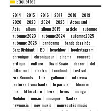
Étiquettes
2014
2015
2016
2017
2018
2019
2020
2023
2024
2025
Actes sud
Actu
album
album 2015
article
automne
automne2023
automne2024
automne2025
automne 2025
bandcamp
bande dessinée
Barz Diskiant
BD
beachboy
bookstagram
chronique
chroniqueur
cinema
concert
critique
culture
David Bowie
deezer
del
Differ-ant
electro
facebook
festival
Fire Records
folk
gallimard
interview
lectures à voix haute
le parisien
librairie
lilie
littérature
livre
livres
manga
Modulor
music
musique
Nantes
newmusic
new music
nouveautés music