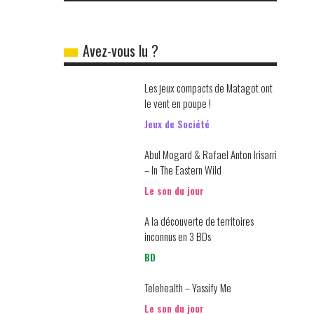
Avez-vous lu ?
Les jeux compacts de Matagot ont
le vent en poupe !
Jeux de Société
Abul Mogard & Rafael Anton Irisarri
– In The Eastern Wild
Le son du jour
A la découverte de territoires
inconnus en 3 BDs
BD
Telehealth – Yassify Me
Le son du jour