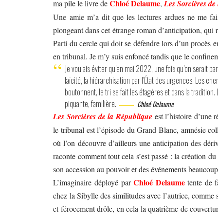
Chloé Delaume
ma pile le livre de
,
Les Sorcières de
Une amie m’a dit que les lectures ardues ne me fai
plongeant dans cet étrange roman d’anticipation, qui 
Parti du cercle qui doit se défendre lors d’un procès
en tribunal. Je m’y suis enfoncé tandis que le confinem
Je voulais éviter qu’en mai 2022, une fois qu’on serait par
laïcité, la hiérarchisation par l’État des urgences. Les c
boutonnent, le tri se fait les étagères et dans la traditi
piquante, familière.
Chloé Delaume
Les Sorcières de la République
est l’histoire d’une 
le tribunal est l’épisode du Grand Blanc, amnésie coll
où l’on découvre d’ailleurs une anticipation des dériv
raconte comment tout cela s’est passé : la création d
son accession au pouvoir et des événements beaucoup
Chloé Delaume
L’imaginaire déployé par
tente de fa
chez la Sibylle des similitudes avec l’autrice, comme 
et férocement drôle, en cela la quatrième de couvertur