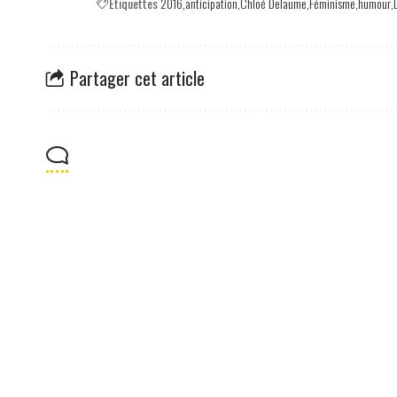
Etiquettes
2016
anticipation
Chloé Delaume
Féminisme
humour
Partager cet article