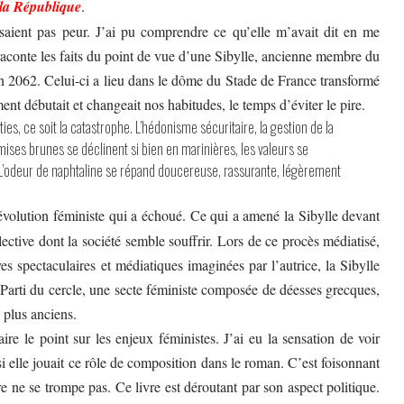
 la République
.
saient pas peur. J’ai pu comprendre ce qu’elle m’avait dit en me
raconte les faits du point de vue d’une Sibylle, ancienne membre du
 en 2062. Celui-ci a lieu dans le dôme du Stade de France transformé
ent débutait et changeait nos habitudes, le temps d’éviter le pire.
ties, ce soit la catastrophe. L’hédonisme sécuritaire, la gestion de la
hemises brunes se déclinent si bien en marinières, les valeurs se
on. L’odeur de naphtaline se répand doucereuse, rassurante, légèrement
révolution féministe qui a échoué. Ce qui a amené la Sibylle devant
ective dont la société semble souffrir. Lors de ce procès médiatisé,
es spectaculaires et médiatiques imaginées par l’autrice, la Sibylle
u Parti du cercle, une secte féministe composée de déesses grecques,
 plus anciens.
ire le point sur les enjeux féministes. J’ai eu la sensation de voir
si elle jouait ce rôle de composition dans le roman. C’est foisonnant
e ne se trompe pas. Ce livre est déroutant par son aspect politique.