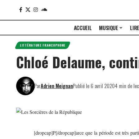
ACCUEIL
MUSIQUE
LIR
LITTÉRATURE FRANCOPHONE
Chloé Delaume, continu
Par
Adrien Meignan
Publié le 6 avril 2020
4 min de le
[dropcap]P[/dropcap]arce que la période est très particu