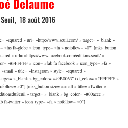
oé Delaume
 Seuil
,
18 août 2016
le= »squared » url= »http://www.seuil.com/ » target= »_blank »
 »fas fa-globe » icon_type= »fa » nofollow= »0″] [mks_button
quared » url= »https://www.facebook.com/editions.seuil/ »
lor= »#FFFFFF » icon= »fab fa-facebook » icon_type= »fa »
»small » title= »Instagram » style= »squared »
 » target= »_blank » bg_color= »#9B0063″ txt_color= »#FFFFFF »
ofollow= »0″] [mks_button size= »small » title= »Twitter »
/EditionsduSeuil » target= »_blank » bg_color= »#00acee »
 fa-twitter » icon_type= »fa » nofollow= »0″]