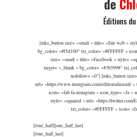
de
Chl
Éditions du
[mks_button size= »small » title= »Site web » sty
bg_color= »#f5d100″ txt_color= »#FFFFFF » icon=
size= »small » title= »Facebook » style= »s
target= »_blank » bg_color= »#3b5998″ txt_co
nofollow= »0″] [mks_button size= 
url= »https://www.instagram.com/editionsduseuil/
icon= »fab fa-instagram » icon_type= »fa » n
style= »squared » url= »https://twitter.com
txt_color= »#FFFFFF » icon= »fab
[/one_half][one_half_last]
[/one_half_last]