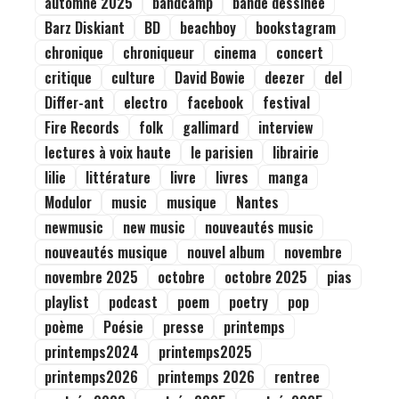
automne 2025
bandcamp
bande dessinée
Barz Diskiant
BD
beachboy
bookstagram
chronique
chroniqueur
cinema
concert
critique
culture
David Bowie
deezer
del
Differ-ant
electro
facebook
festival
Fire Records
folk
gallimard
interview
lectures à voix haute
le parisien
librairie
lilie
littérature
livre
livres
manga
Modulor
music
musique
Nantes
newmusic
new music
nouveautés music
nouveautés musique
nouvel album
novembre
novembre 2025
octobre
octobre 2025
pias
playlist
podcast
poem
poetry
pop
poème
Poésie
presse
printemps
printemps2024
printemps2025
printemps2026
printemps 2026
rentree