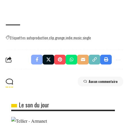
Etiquettes
autoproduction
clip
grunge
indie
music
single
Aucun commentaire
Le son du jour