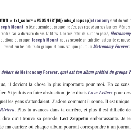
#ffffff » txt_color= »#595478″]M[/mks_dropcap]
etronomy
vient de sortir
oseph Mount
, la tête pensante du groupe, ne s’est pas reposé sur ses lauriers. Même si
rendre par la diversité de ses 17 titres. Une fois l’effet de surprise passé,
Metronomy
productions du groupe.
Joseph Mount
nous a accordé un entretien autour de ce nouvel
m, il revient sur les débuts du groupe, et nous explique pourquoi
Metronomy Forever
a
n dehors de
Metronomy Forever
, quel est ton album préféré du groupe ?
ue, il devient la chose la plus importante pour moi. En ce sens,
ier. Si je dois en faire abstraction, je te dirais
Love Letters
pour des
quel les gens s’attendaient. J’adore comment il sonne. Il est unique.
Riviera
. Plus tu avances dans ta carrière, et plus il est difficile de
Led Zeppelin
 dire qu’il trouve sa période
embarrassante. Je le
 de ma carrière où chaque album pourrait correspondre à un journal