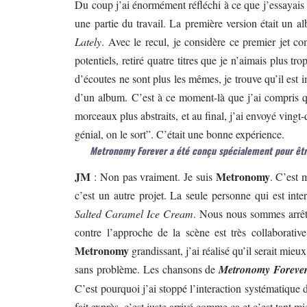
Du coup j’ai énormément réfléchi à ce que j’essayais de
une partie du travail. La première version était un 
Lately
. Avec le recul, je considère ce premier jet c
potentiels, retiré quatre titres que je n’aimais plus tr
d’écoutes ne sont plus les mêmes, je trouve qu’il est i
d’un album. C’est à ce moment-là que j’ai compris qu
morceaux plus abstraits, et au final, j’ai envoyé vingt
génial, on le sort”. C’était une bonne expérience.
Metronomy Forever a été conçu spécialement pour être j
JM
Metronomy
: Non pas vraiment. Je suis
. C’est m
c’est un autre projet. La seule personne qui est int
Salted Caramel Ice Cream
. Nous nous sommes arrêté
contre l’approche de la scène est très collaborat
Metronomy
grandissant, j’ai réalisé qu’il serait mieu
sans problème. Les chansons de
Metronomy Foreve
C’est pourquoi j’ai stoppé l’interaction systématique 
fait exprès, c’est juste arrivé comme ça et c’est tant mi