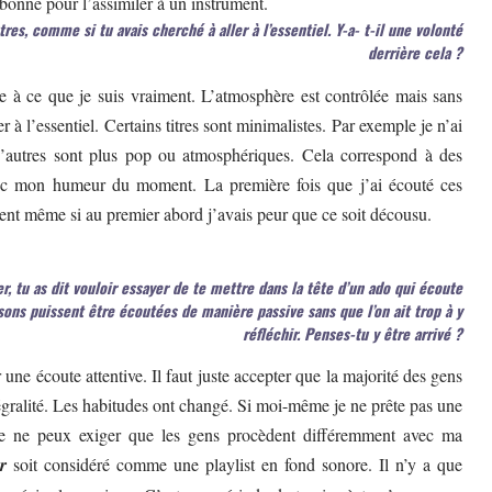
bonne pour l’assimiler à un instrument.
res, comme si tu avais cherché à aller à l’essentiel. Y-a- t-il une volonté
derrière cela ?
e à ce que je suis vraiment. L’atmosphère est contrôlée mais sans
r à l’essentiel. Certains titres sont minimalistes. Par exemple je n’ai
D’autres sont plus pop ou atmosphériques. Cela correspond à des
ec mon humeur du moment. La première fois que j’ai écouté ces
érent même si au premier abord j’avais peur que ce soit décousu.
r, tu as dit vouloir essayer de te mettre dans la tête d’un ado qui écoute
nsons puissent être écoutées de manière passive sans que l’on ait trop à y
réfléchir. Penses-tu y être arrivé ?
une écoute attentive. Il faut juste accepter que la majorité des gens
tégralité. Les habitudes ont changé. Si moi-même je ne prête pas une
, je ne peux exiger que les gens procèdent différemment avec ma
r
soit considéré comme une playlist en fond sonore. Il n’y a que