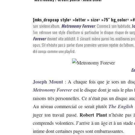
[mks_dropcap style= »letter » size= »75″ bg_color= »
son sixième album,
Metronomy Forever
. Comme à son habitude,
J
l’on retrouve son style d’écriture si particulier le disque risque de surp
Forever
devient vite addictif. Il s’inscrit même parmi les meilleures 
opus. S’il n’hésite pas à parler d’une première version rejetée de l’albu
été conçu comme une playlist.
E
Joseph Mount
: A chaque fois que je sors un disq
Metronomy Forever
est le disque dont je suis le plus f
raisons très personnelles. Ce n’était pas un disque au
Au niveau commercial ce serait plutôt
The English 
Robert Plant
juger ton travail passé.
n’hésite pas à
comprends volontiers. J’arrive à un âge et à un stade
intime dont certaines pages sont embarrassantes.