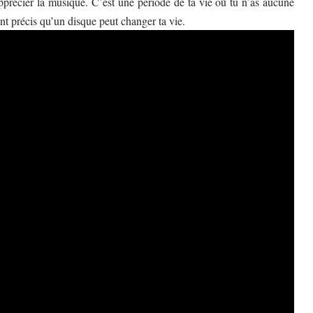
pprécier la musique. C’est une période de ta vie où tu n’as aucune
t précis qu’un disque peut changer ta vie.