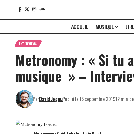
ACCUEIL
MUSIQUE
LIR
INTERVIEWS
Metronomy : « Si tu ai
musique » – Intervi
Par
David Jegou
Publié le 15 septembre 2019
12 min de
Metronomy / Crédit photo : Alain Bibal