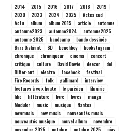
2014
2015
2016
2017
2018
2019
2020
2023
2024
2025
Actes sud
Actu
album
album 2015
article
automne
automne2023
automne2024
automne2025
automne 2025
bandcamp
bande dessinée
Barz Diskiant
BD
beachboy
bookstagram
chronique
chroniqueur
cinema
concert
critique
culture
David Bowie
deezer
del
Differ-ant
electro
facebook
festival
Fire Records
folk
gallimard
interview
lectures à voix haute
le parisien
librairie
lilie
littérature
livre
livres
manga
Modulor
music
musique
Nantes
newmusic
new music
nouveautés music
nouveautés musique
nouvel album
novembre
novembre 2025
octobre
octobre 2025
pias