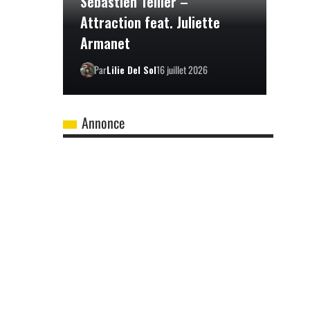
Sébastien Tellier –
Attraction feat. Juliette
Armanet
Par
Lilie Del Sol
16 juillet 2026
Annonce