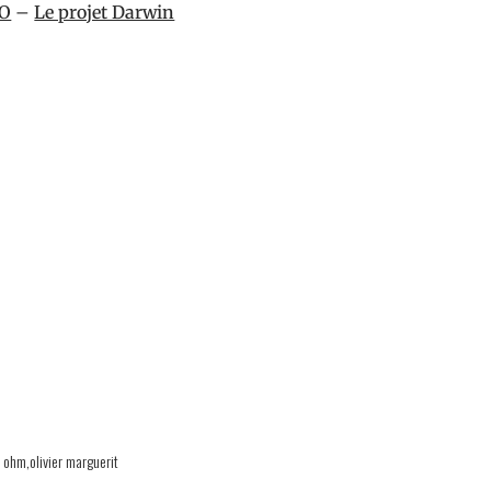
 O
–
Le projet Darwin
 ohm
olivier marguerit