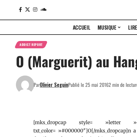
ACCUEIL
MUSIQUE
LIR
ADDICT REPORT
O (Marguerit) au Han
Par
Olivier Seguin
Publié le 25 mai 2016
2 min de lectur
[mks_dropcap style= »letter
txt_color= »#000000″]O[/mks_dropcap]n a