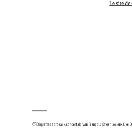
Le site de
Etiquettes
bordeaux
concert
darwin
François-Xavier Levieux
Live
O