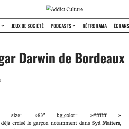
E
JEUX DE SOCIÉTÉ
PODCASTS
RÉTRORAMA
ÉCRAN
gar Darwin de Bordeaux
e
 » size= »83″ bg_color= »#ffffff »
 déjà croisé le garçon notamment dans
Syd Matters
,