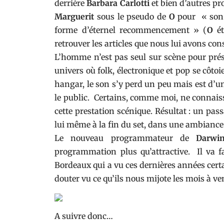
derrière
Barbara Carlotti
et bien d’autres pro
Marguerit
sous le pseudo de
O
pour « son c
forme d’éternel recommencement » (
O
ét
retrouver les articles que nous lui avons co
L’homme n’est pas seul sur scène pour prés
univers où folk, électronique et pop se côto
hangar, le son s’y perd un peu mais est d’une
le public. Certains, comme moi, ne connaiss
cette prestation scénique. Résultat : un pa
lui même à la fin du set, dans une ambiance 
Le nouveau programmateur de
Darwi
programmation plus qu’attractive. Il va fa
Bordeaux qui a vu ces dernières années cert
douter vu ce qu’ils nous mijote les mois à ven
A suivre donc…