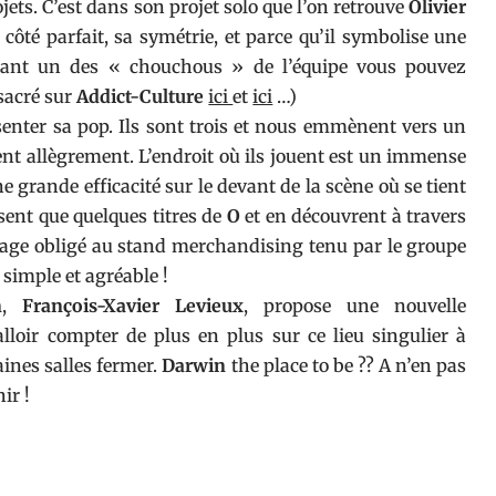
jets. C’est dans son projet solo que l’on retrouve
Olivier
ôté parfait, sa symétrie, et parce qu’il symbolise une
ant un des « chouchous » de l’équipe vous pouvez
nsacré sur
Addict-Culture
ici
et
ici
…)
enter sa pop. Ils sont trois et nous emmènent vers un
ient allègrement. L’endroit où ils jouent est un immense
 grande efficacité sur le devant de la scène où se tient
ent que quelques titres de
O
et en découvrent à travers
ssage obligé au stand merchandising tenu par le groupe
simple et agréable !
n
,
François-Xavier Levieux
, propose une nouvelle
lloir compter de plus en plus sur ce lieu singulier à
aines salles fermer.
Darwin
the place to be ?? A n’en pas
ir !