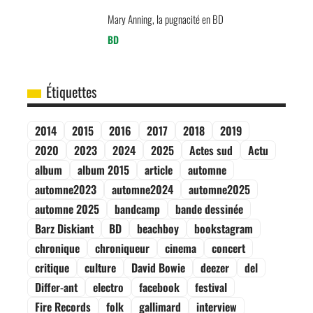
Mary Anning, la pugnacité en BD
BD
Étiquettes
2014
2015
2016
2017
2018
2019
2020
2023
2024
2025
Actes sud
Actu
album
album 2015
article
automne
automne2023
automne2024
automne2025
automne 2025
bandcamp
bande dessinée
Barz Diskiant
BD
beachboy
bookstagram
chronique
chroniqueur
cinema
concert
critique
culture
David Bowie
deezer
del
Differ-ant
electro
facebook
festival
Fire Records
folk
gallimard
interview