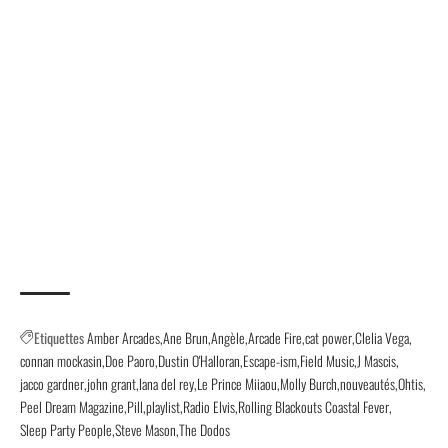
Etiquettes
Amber Arcades
Ane Brun
Angèle
Arcade Fire
cat power
Clelia Vega
connan mockasin
Doe Paoro
Dustin O'Halloran
Escape-ism
Field Music
J Mascis
jacco gardner
john grant
lana del rey
Le Prince Miiaou
Molly Burch
nouveautés
Ohtis
Peel Dream Magazine
Pill
playlist
Radio Elvis
Rolling Blackouts Coastal Fever
Sleep Party People
Steve Mason
The Dodos