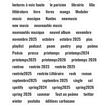
lectures à voix haute
le parisien
librairie
lilie
littérature
livre
livres
manga
Modulor
music
musique
Nantes
newmusic
new music
nouveautés music
nouveautés musique
nouvel album
novembre
novembre 2025
octobre
octobre 2025
pias
playlist
podcast
poem
poetry
pop
poème
Poésie
presse
printemps
printemps2024
printemps2025
printemps2026
printemps 2026
rentree
rentrée 2023
rentrée 2025
rentrée2025
rentrée Littéraire
rock
roman
septembre2025
septembre 2025
single
sol
spotify
spring2024
spring2025
spring2026
spring 2026
summer
Tout un poème
twitter
winter
youtube
éditions sarbacane