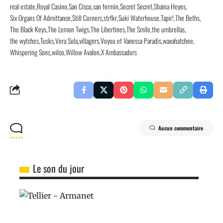
real estate
Royal Casino
San Cisco
san fermin
Secret Secret
Shaina Heyes
Six Organs Of Admittance
Still Corners
strfkr
Suki Waterhouse
Tapir!
The Beths
The Black Keys
The Lemon Twigs
The Libertines
The Smile
the umbrellas
the wytches
Tusks
Vera Sola
villagers
Voyou et Vanessa Paradis
waxahatchee
Whispering Sons
wilco
Willow Avalon
X Ambassadors
Aucun commentaire
Le son du jour