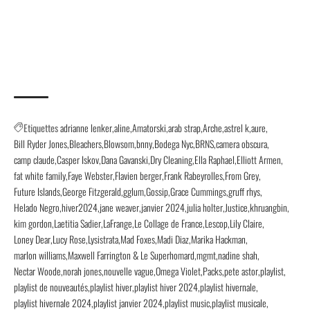
Etiquettes
adrianne lenker
aline
Amatorski
arab strap
Arche
astrel k
aure
Bill Ryder Jones
Bleachers
Blowsom
bnny
Bodega Nyc
BRNS
camera obscura
camp claude
Casper Iskov
Dana Gavanski
Dry Cleaning
Ella Raphael
Elliott Armen
fat white family
Faye Webster
Flavien berger
Frank Rabeyrolles
From Grey
Future Islands
George Fitzgerald
gglum
Gossip
Grace Cummings
gruff rhys
Helado Negro
hiver2024
jane weaver
janvier 2024
julia holter
Justice
khruangbin
kim gordon
Laetitia Sadier
LaFrange
Le Collage de France
Lescop
Lily Claire
Loney Dear
Lucy Rose
Lysistrata
Mad Foxes
Madi Diaz
Marika Hackman
marlon williams
Maxwell Farrington & Le Superhomard
mgmt
nadine shah
Nectar Woode
norah jones
nouvelle vague
Omega Violet
Packs
pete astor
playlist
playlist de nouveautés
playlist hiver
playlist hiver 2024
playlist hivernale
playlist hivernale 2024
playlist janvier 2024
playlist music
playlist musicale