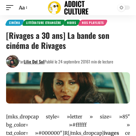
Aa
CINÉMA
LITTÉRATURE ETRANGÈRE
NOIRS
NOS PLAYLISTS
[Rivages a 30 ans] La bande son
cinéma de Rivages
Par
Lilie Del Sol
Publié le 24 septembre 2016
1 min de lecture
[mks_dropcap style= »letter » size= »85″
bg_color= »#ffffff »
txt_color= »#000000″]R[/mks_dropcap]
ivages
ce