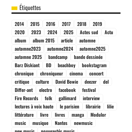
Étiquettes
2014
2015
2016
2017
2018
2019
2020
2023
2024
2025
Actes sud
Actu
album
album 2015
article
automne
automne2023
automne2024
automne2025
automne 2025
bandcamp
bande dessinée
Barz Diskiant
BD
beachboy
bookstagram
chronique
chroniqueur
cinema
concert
critique
culture
David Bowie
deezer
del
Differ-ant
electro
facebook
festival
Fire Records
folk
gallimard
interview
lectures à voix haute
le parisien
librairie
lilie
littérature
livre
livres
manga
Modulor
music
musique
Nantes
newmusic
new music
nouveautés music