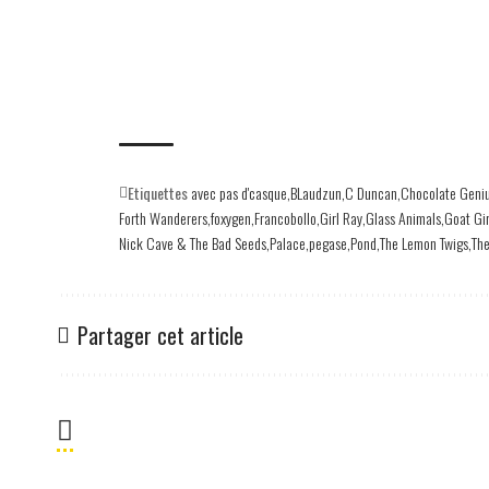
Etiquettes
avec pas d'casque
BLaudzun
C Duncan
Chocolate Geniu
Forth Wanderers
foxygen
Francobollo
Girl Ray
Glass Animals
Goat Gir
Nick Cave & The Bad Seeds
Palace
pegase
Pond
The Lemon Twigs
Th
Partager cet article