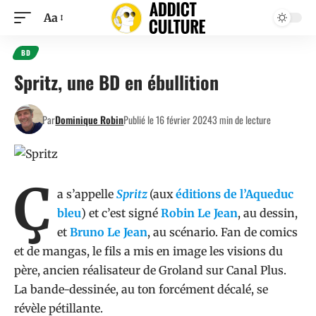
Aa
BD
Spritz, une BD en ébullition
Par
Dominique Robin
Publié le 16 février 2024
3 min de lecture
Ç
a s’appelle
Spritz
(aux
éditions de l’Aqueduc
bleu
) et c’est signé
Robin Le Jean
, au dessin,
et
Bruno Le Jean
, au scénario. Fan de comics
et de mangas, le fils a mis en image les visions du
père, ancien réalisateur de Groland sur Canal Plus.
La bande-dessinée, au ton forcément décalé, se
révèle pétillante.