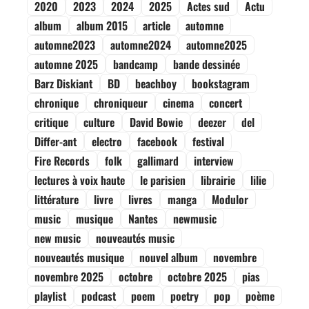
2020
2023
2024
2025
Actes sud
Actu
album
album 2015
article
automne
automne2023
automne2024
automne2025
automne 2025
bandcamp
bande dessinée
Barz Diskiant
BD
beachboy
bookstagram
chronique
chroniqueur
cinema
concert
critique
culture
David Bowie
deezer
del
Differ-ant
electro
facebook
festival
Fire Records
folk
gallimard
interview
lectures à voix haute
le parisien
librairie
lilie
littérature
livre
livres
manga
Modulor
music
musique
Nantes
newmusic
new music
nouveautés music
nouveautés musique
nouvel album
novembre
novembre 2025
octobre
octobre 2025
pias
playlist
podcast
poem
poetry
pop
poème