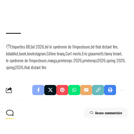
Etiquettes
BD
bd 2026
bd le syndrome de l'imposteure
bd that distant fire
bdaddict
book
bookstagram
Céline bracq
Curt merlo
Eric giacometti
fanny briant
le syndrome de l'imposteure
manga
printemps 2026
printemps2026
spring 2026
spring2026
that distant fire
Aucun commentaire