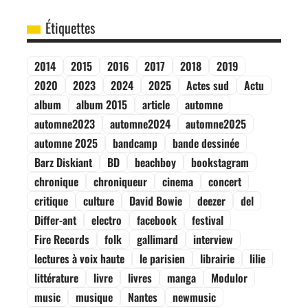
Étiquettes
2014
2015
2016
2017
2018
2019
2020
2023
2024
2025
Actes sud
Actu
album
album 2015
article
automne
automne2023
automne2024
automne2025
automne 2025
bandcamp
bande dessinée
Barz Diskiant
BD
beachboy
bookstagram
chronique
chroniqueur
cinema
concert
critique
culture
David Bowie
deezer
del
Differ-ant
electro
facebook
festival
Fire Records
folk
gallimard
interview
lectures à voix haute
le parisien
librairie
lilie
littérature
livre
livres
manga
Modulor
music
musique
Nantes
newmusic