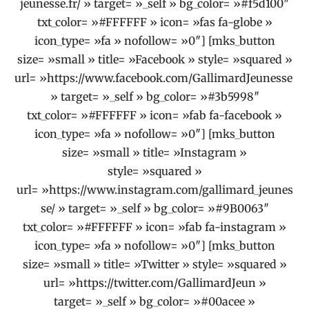
jeunesse.fr/ » target= »_self » bg_color= »#f5d100″
txt_color= »#FFFFFF » icon= »fas fa-globe »
icon_type= »fa » nofollow= »0″] [mks_button
size= »small » title= »Facebook » style= »squared »
url= »https://www.facebook.com/GallimardJeunesse
» target= »_self » bg_color= »#3b5998″
txt_color= »#FFFFFF » icon= »fab fa-facebook »
icon_type= »fa » nofollow= »0″] [mks_button
size= »small » title= »Instagram »
style= »squared »
url= »https://www.instagram.com/gallimard_jeunes
se/ » target= »_self » bg_color= »#9B0063″
txt_color= »#FFFFFF » icon= »fab fa-instagram »
icon_type= »fa » nofollow= »0″] [mks_button
size= »small » title= »Twitter » style= »squared »
url= »https://twitter.com/GallimardJeun »
target= »_self » bg_color= »#00acee »