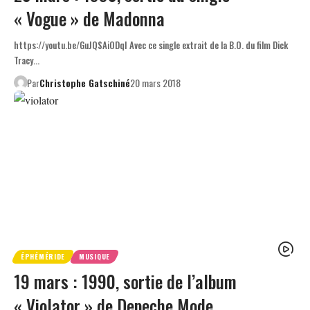
« Vogue » de Madonna
https://youtu.be/GuJQSAiODqI Avec ce single extrait de la B.O. du film Dick
Tracy…
Par
Christophe Gatschiné
20 mars 2018
ÉPHÉMÉRIDE
MUSIQUE
19 mars : 1990, sortie de l’album
« Violator » de Depeche Mode