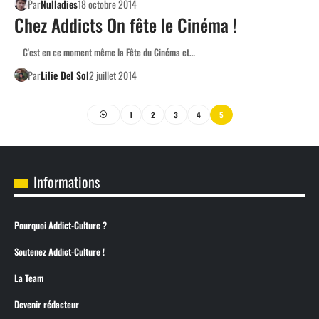
Par
Nulladies
18 octobre 2014
Chez Addicts On fête le Cinéma !
C'est en ce moment même la Fête du Cinéma et…
Par
Lilie Del Sol
2 juillet 2014
1
2
3
4
5
Informations
Pourquoi Addict-Culture ?
Soutenez Addict-Culture !
La Team
Devenir rédacteur