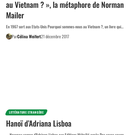
au Vietnam ? », la métaphore de Norman
Mailer
En 1967 sort aux Etats-Unis Pourquoi sommes-nous au Vietnam ?, un livre qui…
Par
Célina Weifert
21 décembre 2017
LITTÉRATURE ETRANGÈRE
Hanoï d’Adriana Lisboa
Nouveau roman d’Adriana Lisboa aux Editions Métailié après Des roses rouge