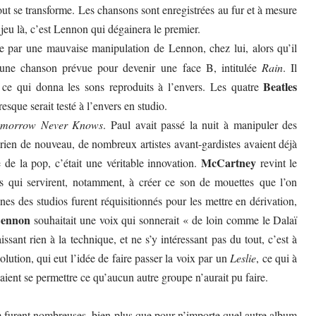
tout se transforme. Les chansons sont enregistrées au fur et à mesure
 jeu là, c’est Lennon qui dégainera le premier.
par une mauvaise manipulation de Lennon, chez lui, alors qu’il
d’une chanson prévue pour devenir une face B, intitulée
Rain
. Il
Beatles
, ce qui donna les sons reproduits à l’envers. Les quatre
esque serait testé à l’envers en studio.
omorrow Never Knows
. Paul avait passé la nuit à manipuler des
it rien de nouveau, de nombreux artistes avant-gardistes avaient déjà
McCartney
de la pop, c’était une véritable innovation.
revint le
s qui servirent, notamment, à créer ce son de mouettes que l’on
s des studios furent réquisitionnés pour les mettre en dérivation,
ennon
souhaitait une voix qui sonnerait « de loin comme le Dalaï
t rien à la technique, et ne s’y intéressant pas du tout, c’est à
olution, qui eut l’idée de faire passer la voix par un
Leslie
, ce qui à
ient se permettre ce qu’aucun autre groupe n’aurait pu faire.
 furent nombreuses, bien plus que pour n’importe quel autre album