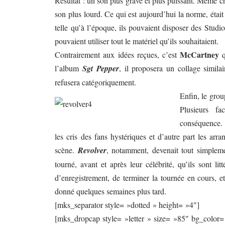
Résultat : un son plus grave et plus puissant. Même 
son plus lourd. Ce qui est aujourd’hui la norme, était 
telle qu’à l’époque, ils pouvaient disposer des Studio
pouvaient utiliser tout le matériel qu’ils souhaitaient.
McCartney
Contrairement aux idées reçues, c’est
q
l’album
Sgt Pepper
, il proposera un collage simila
refusera catégoriquement.
Enfin, le grou
Plusieurs f
conséquence. D
les cris des fans hystériques et d’autre part les ar
scène.
Revolver
, notamment, devenait tout simplemen
tourné, avant et après leur célébrité, qu’ils sont li
d’enregistrement, de terminer la tournée en cours, e
donné quelques semaines plus tard.
[mks_separator style= »dotted » height= »4″]
[mks_dropcap style= »letter » size= »85″ bg_color