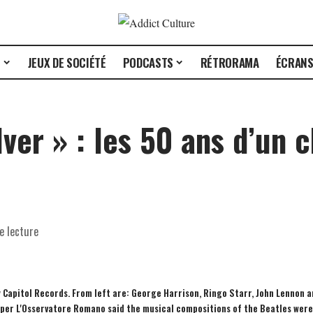
E
JEUX DE SOCIÉTÉ
PODCASTS
RÉTRORAMA
ÉCRAN
ver » : les 50 ans d’un 
e lecture
 Capitol Records. From left are: George Harrison, Ringo Starr, John Lennon 
aper L'Osservatore Romano said the musical compositions of the Beatles were