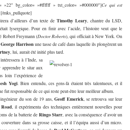
= »22″ bg_color= »#ffffff » txt_color= »#000000″]
Ce qui est
.
[/mks_pullquote]
Timothy Leary
pirera d’ailleurs d’un texte de
, chantre du LSD,
tait lysergique. Pour en finir avec l’acide, l’histoire veut que le
elé Robert Freymann (
Doctor Roberts
), qui officiait à New York. On
George Harrison
t
une tasse de café dans laquelle ils plongèrent un
rtney
, lui, aurait été initié plus tard.
’intéressera à l’Inde, sa
y apprendre le sitar aux
us loin l’expérience de
esh Yogi
. Bien entendu, ces gens-là étaient très talentueux, et il
ue fut responsable de ce qui reste peut-être leur meilleur album.
Geoff Emerick
e ingénieur du son de 19 ans,
, se retrouva sur leur
 Road
, il expérimenta des techniques entièrement nouvelles pour
Ringo Starr
oms de la batterie de
, avec la conséquence d’avoir un
couverture dans sa grosse caisse, et il l’équipa aussi d’un micro.