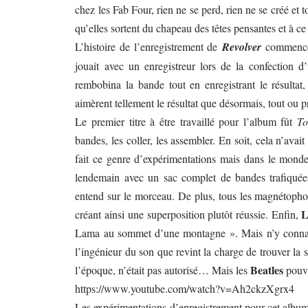
chez les Fab Four, rien ne se perd, rien ne se créé et 
qu’elles sortent du chapeau des têtes pensantes et à ce
L’histoire de l’enregistrement de
Revolver
commence 
jouait avec un enregistreur lors de la confection 
rembobina la bande tout en enregistrant le résultat
aimèrent tellement le résultat que désormais, tout ou pr
Le premier titre à être travaillé pour l’album fût
T
bandes, les coller, les assembler. En soit, cela n’ava
fait ce genre d’expérimentations mais dans le monde 
lendemain avec un sac complet de bandes trafiquée
entend sur le morceau. De plus, tous les magnétophone
L
créant ainsi une superposition plutôt réussie. Enfin,
Lama au sommet d’une montagne ». Mais n’y connaissan
l’ingénieur du son que revint la charge de trouver la s
Beatles
l’époque, n’était pas autorisé… Mais les
pouva
https://www.youtube.com/watch?v=Ah2ckzXgrx4
Les expérimentations d’enregistrement pour cet album