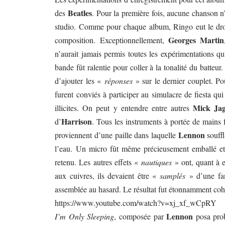
Beatles
des
. Pour la première fois, aucune chanson n’a
studio. Comme pour chaque album, Ringo eut le dro
Georges Martin
composition. Exceptionnellement,
n’aurait jamais permis toutes les expérimentations qu
bande fût ralentie pour coller à la tonalité du batteur
d’ajouter les «
réponses
» sur le dernier couplet. P
furent conviés à participer au simulacre de fiesta qu
Mick Jag
illicites. On peut y entendre entre autres
Harrison
d’
. Tous les instruments à portée de mains f
Lennon
proviennent d’une paille dans laquelle
souffl
l’eau. Un micro fût même précieusement emballé et p
retenu. Les autres effets «
nautiques
» ont, quant à e
aux cuivres, ils devaient être «
samplés
» d’une fan
assemblée au hasard. Le résultat fut étonnamment coh
https://www.youtube.com/watch?v=xj_xf_wCpRY
Lennon
I’m Only Sleeping
, composée par
posa pro