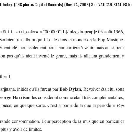
f today. (CNS photo/Capitol Records) (Nov. 24, 2008) See VATICAN-BEATLES No
L
»#ffffff » txt_color= »#000000″]
[/mks_dropcap]e 05 août 1966,
sortaient un album qui fit date dans le monde de la Pop Musique.
lément clé, non seulement pour leur carrière à venir, mais aussi pour
n pas qu’ils aient inventé le genre, mais ils allaient grandement y
Bob Dylan
rijuana, initiés qu’ils furent par
, Revolver était lui sous
eorge Harrison
les considérait comme étant très complémentaires,
ièce, en quelque sorte. C’est à partir de là que la période «
Pop
.
 grande consommation. Leur perception de la musique en particulier
plus y avoir de limites.