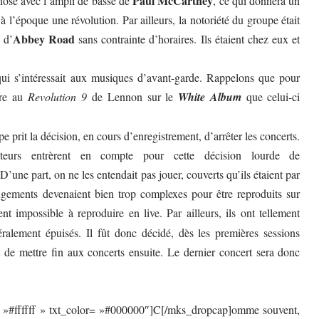
Paul McCartney
chose avec l’ampli de basse de
, ce qui donnera un
à l’époque une révolution. Par ailleurs, la notoriété du groupe était
Abbey Road
 d’
sans contrainte d’horaires. Ils étaient chez eux et
ui s’intéressait aux musiques d’avant-garde. Rappelons que pour
ire au
Revolution 9
de Lennon sur le
White Album
que celui-ci
pe prit la décision, en cours d’enregistrement, d’arrêter les concerts.
acteurs entrèrent en compte pour cette décision lourde de
’une part, on ne les entendait pas jouer, couverts qu’ils étaient par
rangements devenaient bien trop complexes pour être reproduits sur
t impossible à reproduire en live. Par ailleurs, ils ont tellement
ttéralement épuisés. Il fût donc décidé, dès les premières sessions
t de mettre fin aux concerts ensuite. Le dernier concert sera donc
= »#ffffff » txt_color= »#000000″]C[/mks_dropcap]omme souvent,