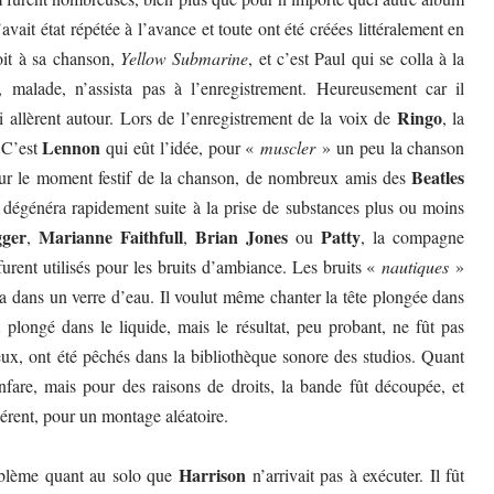
vait état répétée à l’avance et toute ont été créées littéralement en
it à sa chanson,
Yellow Submarine
, et c’est Paul qui se colla à la
, malade, n’assista pas à l’enregistrement. Heureusement car il
Ringo
i allèrent autour. Lors de l’enregistrement de la voix de
, la
Lennon
. C’est
qui eût l’idée, pour «
muscler
» un peu la chanson
Beatles
our le moment festif de la chanson, de nombreux amis des
i dégénéra rapidement suite à la prise de substances plus ou moins
ger
Marianne Faithfull
Brian Jones
Patty
,
,
ou
, la compagne
urent utilisés pour les bruits d’ambiance. Les bruits «
nautiques
»
a dans un verre d’eau. Il voulut même chanter la tête plongée dans
longé dans le liquide, mais le résultat, peu probant, ne fût pas
ux, ont été pêchés dans la bibliothèque sonore des studios. Quant
fare, mais pour des raisons de droits, la bande fût découpée, et
érent, pour un montage aléatoire.
Harrison
blème quant au solo que
n’arrivait pas à exécuter. Il fût