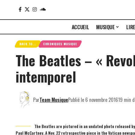
ACCUEIL
MUSIQUE
LIR
BACK TO...
CHRONIQUES MUSIQUE
The Beatles – « Revol
intemporel
Par
Team Musique
Publié le 6 novembre 2016
19 min d
The Beatles are pictured in an undated photo released by
Paul McCartney. A Nov. 22 retrospective piece in the Vatican newsp