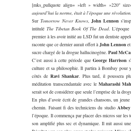
[mks_pullquote align= »left » width= »220″ size
aujourd’hui la norme, était à l’époque une révolution
John Lennon
Sur
Tomorrow Never Knows
,
s’ins
intitulé
The Tibetan Book Of The Dead
. L’époque é
premier à les avoir initié au LSD fut un dentiste app
John Lennon
raconte que ce dernier aurait offert à
e
Paul McCa
sucre chargé de la drogue hallucinogène.
George Harrison
C’est aussi à cette période que
s
culture et sa philosophie. Il partira à Bombay pour 
Ravi Shankar
côtés de
. Plus tard, il poussera pl
Maharashi Mah
méditation transcendantale avec le
serait sot de considérer que seule l’emprise de la drog
En plus d’avoir écrit de grandes chansons, un jeun
Abbey
chemin. Faisant fi des techniciens du studio
l’époque. Il commença par placer des micros sur les t
son amplifié plus sec et dynamique. Il mit aussi une 