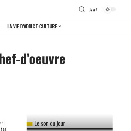
Aa
S
LA VIE D’ADDICT-CULTURE
chef-d’oeuvre
Le son du jour
and
 far