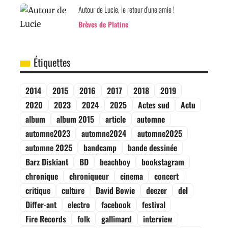
Autour de Lucie, le retour d’une amie !
Brèves de Platine
Étiquettes
2014
2015
2016
2017
2018
2019
2020
2023
2024
2025
Actes sud
Actu
album
album 2015
article
automne
automne2023
automne2024
automne2025
automne 2025
bandcamp
bande dessinée
Barz Diskiant
BD
beachboy
bookstagram
chronique
chroniqueur
cinema
concert
critique
culture
David Bowie
deezer
del
Differ-ant
electro
facebook
festival
Fire Records
folk
gallimard
interview