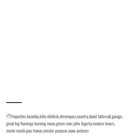
Etiquettes
beachby
billy childish
chroniques
country
david tattersall
garage
great big flamingo burning moon
green river
john fogerty
modern lovers
moshi moshi
pias france
sinister purpose
wave pictures