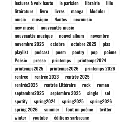
lectures à voix haute
le parisien
librairie
lilie
littérature
livre
livres
manga
Modulor
music
musique
Nantes
newmusic
new music
nouveautés music
nouveautés musique
nouvel album
novembre
novembre 2025
octobre
octobre 2025
pias
playlist
podcast
poem
poetry
pop
poème
Poésie
presse
printemps
printemps2024
printemps2025
printemps2026
printemps 2026
rentree
rentrée 2023
rentrée 2025
rentrée2025
rentrée Littéraire
rock
roman
septembre2025
septembre 2025
single
sol
spotify
spring2024
spring2025
spring2026
spring 2026
summer
Tout un poème
twitter
winter
youtube
éditions sarbacane