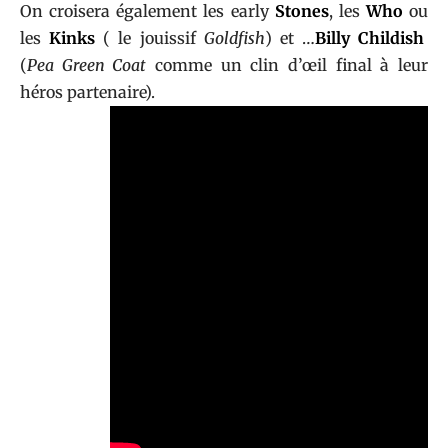
On croisera également les early
Stones
, les
Who
ou
les
Kinks
( le jouissif
Goldfish
) et …
Billy Childish
(
Pea Green Coat
comme un clin d’œil final à leur
héros partenaire).