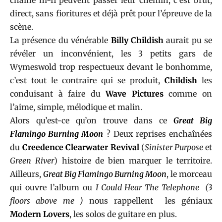
chaîne hi-fi peuvent passer leur chemin, c’est brut,
direct, sans fioritures et déjà prêt pour l’épreuve de la
scène.
La présence du vénérable
Billy Childish
aurait pu se
révéler un inconvénient, les 3 petits gars de
Wymeswold trop respectueux devant le bonhomme,
c’est tout le contraire qui se produit,
Childish
les
conduisant à faire du
Wave Pictures
comme on
l’aime, simple, mélodique et malin.
Alors qu’est-ce qu’on trouve dans ce
Great Big
Flamingo Burning Moon
? Deux reprises enchaînées
du
Creedence Clearwater Revival
(
Sinister Purpose
et
Green
River
) histoire de bien marquer le territoire.
Ailleurs,
Great Big Flamingo Burning Moon
, le morceau
qui ouvre l’album ou
I Could Hear The Telephone (3
floors above
me )
nous rappellent les géniaux
Modern Lovers
, les solos de guitare en plus.