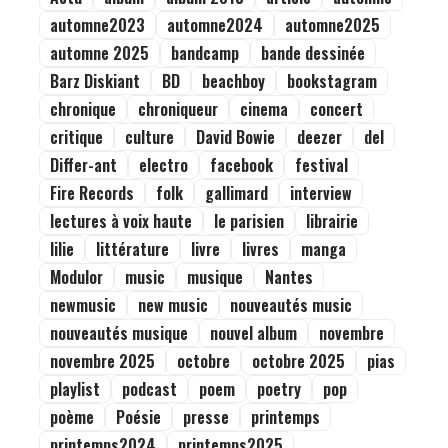
automne2023
automne2024
automne2025
automne 2025
bandcamp
bande dessinée
Barz Diskiant
BD
beachboy
bookstagram
chronique
chroniqueur
cinema
concert
critique
culture
David Bowie
deezer
del
Differ-ant
electro
facebook
festival
Fire Records
folk
gallimard
interview
lectures à voix haute
le parisien
librairie
lilie
littérature
livre
livres
manga
Modulor
music
musique
Nantes
newmusic
new music
nouveautés music
nouveautés musique
nouvel album
novembre
novembre 2025
octobre
octobre 2025
pias
playlist
podcast
poem
poetry
pop
poème
Poésie
presse
printemps
printemps2024
printemps2025