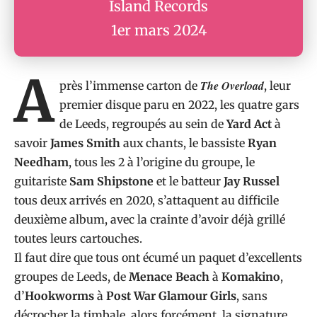
Island Records
1er mars 2024
A
The Overload
près l’immense carton de
, leur
premier disque paru en 2022, les quatre gars
de Leeds, regroupés au sein de
Yard Act
à
savoir
James Smith
aux chants, le bassiste
Ryan
Needham
, tous les 2 à l’origine du groupe, le
guitariste
Sam Shipstone
et le batteur
Jay Russel
tous deux arrivés en 2020, s’attaquent au difficile
deuxième album, avec la crainte d’avoir déjà grillé
toutes leurs cartouches.
Il faut dire que tous ont écumé un paquet d’excellents
groupes de Leeds, de
Menace Beach
à
Komakino
,
d’
Hookworms
à
Post War Glamour Girls
, sans
décrocher la timbale, alors forcément, la signature