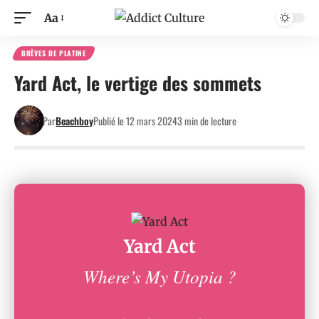
Aa
BRÈVES DE PLATINE
Yard Act, le vertige des sommets
Par
Beachboy
Publié le 12 mars 2024
3 min de lecture
Yard Act
Where’s My Utopia ?