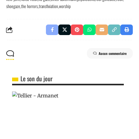
shoegaze
the horrors
transfixiation
worship
Aucun commentaire
Le son du jour