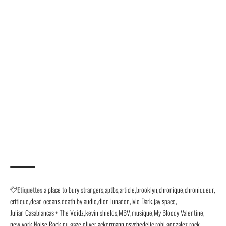
Etiquettes
a place to bury strangers
aptbs
article
brooklyn
chronique
chroniqueur
critique
dead oceans
death by audio
dion lunadon
Ivlo Dark
jay space
Julian Casablancas + The Voidz
kevin shields
MBV
musique
My Bloody Valentine
new york
Noise Rock
nu gaze
oliver ackermann
psychedelic
robi gonzalez
rock