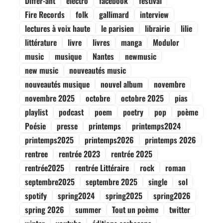
Differ-ant
electro
facebook
festival
Fire Records
folk
gallimard
interview
lectures à voix haute
le parisien
librairie
lilie
littérature
livre
livres
manga
Modulor
music
musique
Nantes
newmusic
new music
nouveautés music
nouveautés musique
nouvel album
novembre
novembre 2025
octobre
octobre 2025
pias
playlist
podcast
poem
poetry
pop
poème
Poésie
presse
printemps
printemps2024
printemps2025
printemps2026
printemps 2026
rentree
rentrée 2023
rentrée 2025
rentrée2025
rentrée Littéraire
rock
roman
septembre2025
septembre 2025
single
sol
spotify
spring2024
spring2025
spring2026
spring 2026
summer
Tout un poème
twitter