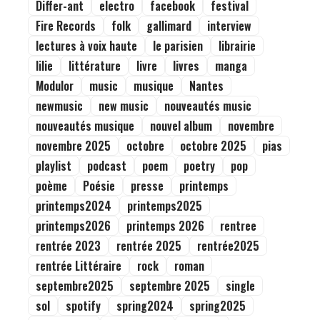
Differ-ant
electro
facebook
festival
Fire Records
folk
gallimard
interview
lectures à voix haute
le parisien
librairie
lilie
littérature
livre
livres
manga
Modulor
music
musique
Nantes
newmusic
new music
nouveautés music
nouveautés musique
nouvel album
novembre
novembre 2025
octobre
octobre 2025
pias
playlist
podcast
poem
poetry
pop
poème
Poésie
presse
printemps
printemps2024
printemps2025
printemps2026
printemps 2026
rentree
rentrée 2023
rentrée 2025
rentrée2025
rentrée Littéraire
rock
roman
septembre2025
septembre 2025
single
sol
spotify
spring2024
spring2025