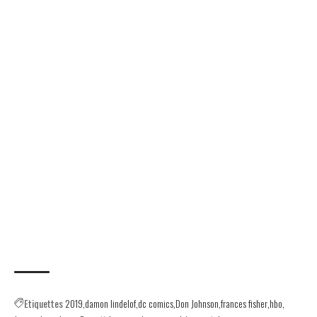
Etiquettes
2019
damon lindelof
dc comics
Don Johnson
frances fisher
hbo