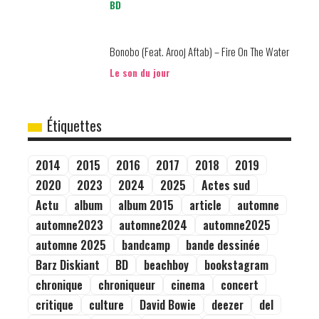
BD
Bonobo (Feat. Arooj Aftab) – Fire On The Water
Le son du jour
Étiquettes
2014
2015
2016
2017
2018
2019
2020
2023
2024
2025
Actes sud
Actu
album
album 2015
article
automne
automne2023
automne2024
automne2025
automne 2025
bandcamp
bande dessinée
Barz Diskiant
BD
beachboy
bookstagram
chronique
chroniqueur
cinema
concert
critique
culture
David Bowie
deezer
del