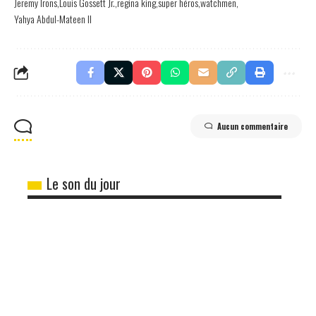
Jeremy Irons
Louis Gossett Jr.
regina king
super héros
watchmen
Yahya Abdul-Mateen II
Aucun commentaire
Le son du jour