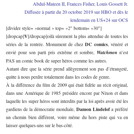
Abdul-Mateen II, Frances Fisher, Louis Gossett Jr.
Diffusée à partir du 20 octobre 2019 sur HBO et dès le
lendemain en US+24 sur
OCS
[divider style= »normal » top= »2″ bottom= »30″]
V
[dropcap]
[/dropcap]oilà sûrement la plus attendue de toutes les
DC comics
séries de la rentrée. Monument de chez
, vénéré et
envié pour son parti pris extrême et sombre,
Watchmen
n’est
PAS un comic book de super héros comme les autres.
Autant dire que la série prend allègrement son pas d’étrangeté,
quitte à nous perdre totalement dans les codes de genre.
À la différence du film de 2009 qui était fidèle au récit original,
dans une Amérique de 1985 présidée encore par Nixon et dans
laquelle les super héros sont interdits par la loi après avoir été les
Damon Lindelof
gardiens de la démocratie mondiale,
a préféré
un chemin bien différent, voire même du hors piste qui va en
laisser quelques-uns sur le bas-côté.