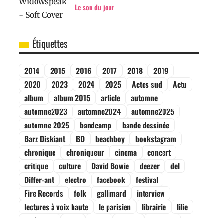
Le son du jour
Étiquettes
2014
2015
2016
2017
2018
2019
2020
2023
2024
2025
Actes sud
Actu
album
album 2015
article
automne
automne2023
automne2024
automne2025
automne 2025
bandcamp
bande dessinée
Barz Diskiant
BD
beachboy
bookstagram
chronique
chroniqueur
cinema
concert
critique
culture
David Bowie
deezer
del
Differ-ant
electro
facebook
festival
Fire Records
folk
gallimard
interview
lectures à voix haute
le parisien
librairie
lilie