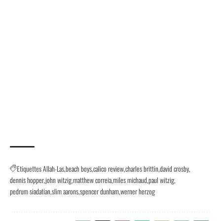
Etiquettes
Allah-Las
beach boys
calico review
charles brittin
david crosby
dennis hopper
john witzig
matthew correia
miles michaud
paul witzig
pedrum siadatian
slim aarons
spencer dunham
werner herzog