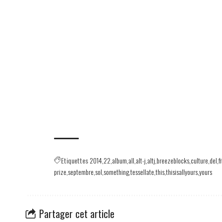
Etiquettes
2014
22
album
all
alt-j
altj
breezeblocks
culture
del
f
prize
septembre
sol
something
tessellate
this
thisisallyours
yours
Partager cet article