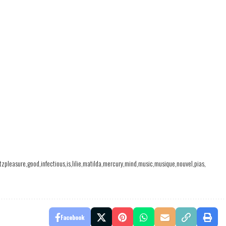
itzpleasure
good
infectious
is
lilie
matilda
mercury
mind
music
musique
nouvel
pias
Facebook