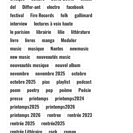
del
Differ-ant
electro
facebook
festival
Fire Records
folk
gallimard
interview
lectures à voix haute
le parisien
librairie
lilie
littérature
livre
livres
manga
Modulor
music
musique
Nantes
newmusic
new music
nouveautés music
nouveautés musique
nouvel album
novembre
novembre 2025
octobre
octobre 2025
pias
playlist
podcast
poem
poetry
pop
poème
Poésie
presse
printemps
printemps2024
printemps2025
printemps2026
printemps 2026
rentree
rentrée 2023
rentrée 2025
rentrée2025
rentrée Littéraire
rock
roman