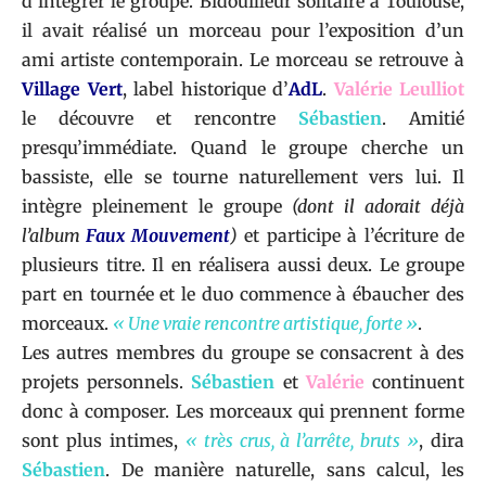
d’intégrer le groupe. Bidouilleur solitaire à Toulouse,
il avait réalisé un morceau pour l’exposition d’un
ami artiste contemporain. Le morceau se retrouve à
Village Vert
, label historique d’
AdL
.
Valérie Leulliot
le découvre et rencontre
Sébastien
. Amitié
presqu’immédiate. Quand le groupe cherche un
bassiste, elle se tourne naturellement vers lui. Il
intègre pleinement le groupe
(dont il adorait déjà
l’album
Faux Mouvement
)
et participe à l’écriture de
plusieurs titre. Il en réalisera aussi deux. Le groupe
part en tournée et le duo commence à ébaucher des
morceaux.
« Une vraie rencontre artistique, forte »
.
Les autres membres du groupe se consacrent à des
projets personnels.
Sébastien
et
Valérie
continuent
donc à composer. Les morceaux qui prennent forme
sont plus intimes,
« très crus, à l’arrête, bruts »
, dira
Sébastien
. De manière naturelle, sans calcul, les