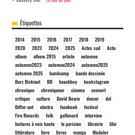
Le son du jour
Étiquettes
2014
2015
2016
2017
2018
2019
2020
2023
2024
2025
Actes sud
Actu
album
album 2015
article
automne
automne2023
automne2024
automne2025
automne 2025
bandcamp
bande dessinée
Barz Diskiant
BD
beachboy
bookstagram
chronique
chroniqueur
cinema
concert
critique
culture
David Bowie
deezer
del
Differ-ant
electro
facebook
festival
Fire Records
folk
gallimard
interview
lectures à voix haute
le parisien
librairie
lilie
littérature
livre
livres
manga
Modulor