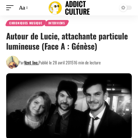
Aa
CHRONIQUES MUSIQUE
INTERVIEWS
Autour de Lucie, attachante particule
lumineuse (Face A : Génèse)
Par
Vznt Inc.
Publié le 28 avril 2015
16 min de lecture