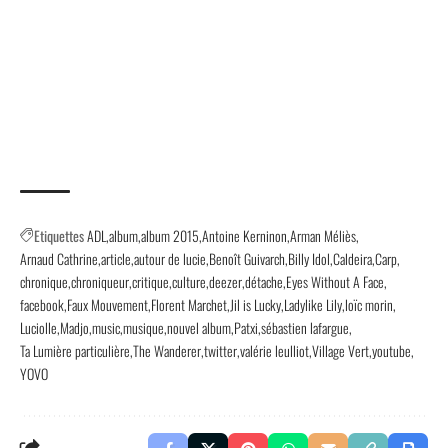
Etiquettes
ADL
album
album 2015
Antoine Kerninon
Arman Méliès
Arnaud Cathrine
article
autour de lucie
Benoît Guivarch
Billy Idol
Caldeira
Carp
chronique
chroniqueur
critique
culture
deezer
détache
Eyes Without A Face
facebook
Faux Mouvement
Florent Marchet
Jil is Lucky
Ladylike Lily
loïc morin
Luciolle
Madjo
music
musique
nouvel album
Patxi
sébastien lafargue
Ta Lumière particulière
The Wanderer
twitter
valérie leulliot
Village Vert
youtube
YOVO