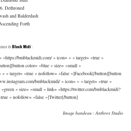
6. Dethroned
wash and Balderdash
 Ascending Forth
éseaux de
Black Midi
:
= »https://bmblackmidi.com/ » icon= » » target= »true »
utton][button color= »blue » size= »small »
» » target= »true » nofollow= »false »]Facebook[/button][button
www.instagram.com/bmblackmidi/ » icon= » » target= »true »
 »green » size= »small » link= »https://twitter.com/bmblackmidi?
»true » nofollow= »false »]Twitter[/button]
Image bandeau : Anthrox Studio