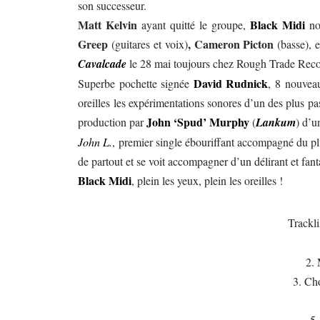
son successeur.
Matt Kelvin
Black Midi
ayant quitté le groupe,
no
Greep
, Cameron Picton
(guitares et voix)
(basse), 
Cavalcade
le 28 mai toujours chez
Rough Trade Reco
David Rudnick
Superbe pochette signée
, 8 nouveau
oreilles les expérimentations sonores d’un des plus 
John ‘Spud’ Murphy
production par
(
Lankum
) d’u
John L.
, premier single ébouriffant accompagné du pl
de partout et se voit accompagner d’un délirant et fant
Black Midi
, plein les yeux, plein les oreilles !
Trackl
2. 
3. Ch
5