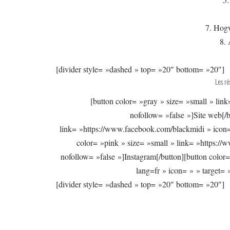
7. Hog
8.
[divider style= »dashed » top= »20″ bottom= »20″]
Les r
[button color= »gray » size= »small » link
nofollow= »false »]Site web[/b
link= »https://www.facebook.com/blackmidi » icon= 
color= »pink » size= »small » link= »https://
nofollow= »false »]Instagram[/button][button color=
lang=fr » icon= » » target= 
[divider style= »dashed » top= »20″ bottom= »20″]