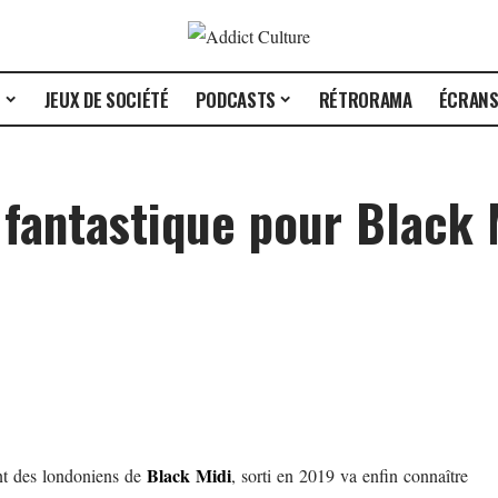
E
JEUX DE SOCIÉTÉ
PODCASTS
RÉTRORAMA
ÉCRAN
fantastique pour Black M
Black Mid
i
nt des londoniens de
, sorti en 2019 va enfin connaître