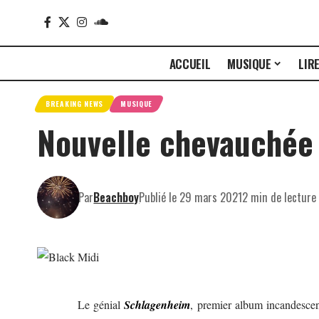
ACCUEIL
MUSIQUE
LIR
BREAKING NEWS
MUSIQUE
Nouvelle chevauchée 
Par
Beachboy
Publié le 29 mars 2021
2 min de lecture
Le génial
Schlagenheim
, premier album incandesce