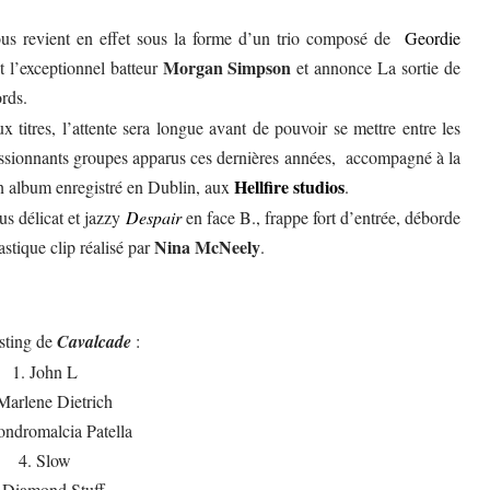
us revient en effet sous la forme d’un trio composé de
Geordie
Morgan Simpson
et l’exceptionnel batteur
et annonce La sortie de
rds
.
x titres, l’attente sera longue avant de pouvoir se mettre entre les
passionnants groupes apparus ces dernières années, accompagné à la
Hellfire studios
n album enregistré en Dublin, aux
.
us délicat et jazzy
Despair
en face B., frappe fort d’entrée, déborde
Nina McNeely
astique clip réalisé par
.
isting de
Cavalcade
:
1. John L
Marlene Dietrich
ondromalcia Patella
4. Slow
. Diamond Stuff