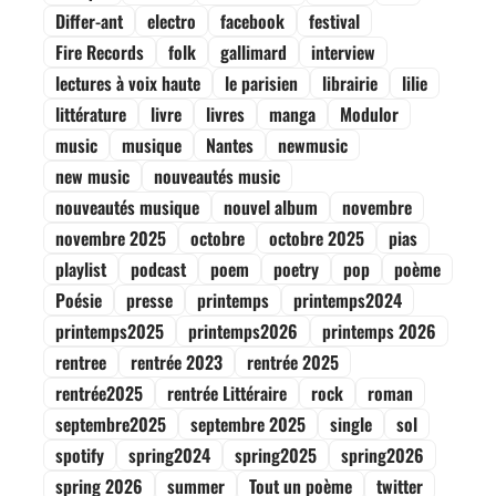
Differ-ant
electro
facebook
festival
Fire Records
folk
gallimard
interview
lectures à voix haute
le parisien
librairie
lilie
littérature
livre
livres
manga
Modulor
music
musique
Nantes
newmusic
new music
nouveautés music
nouveautés musique
nouvel album
novembre
novembre 2025
octobre
octobre 2025
pias
playlist
podcast
poem
poetry
pop
poème
Poésie
presse
printemps
printemps2024
printemps2025
printemps2026
printemps 2026
rentree
rentrée 2023
rentrée 2025
rentrée2025
rentrée Littéraire
rock
roman
septembre2025
septembre 2025
single
sol
spotify
spring2024
spring2025
spring2026
spring 2026
summer
Tout un poème
twitter