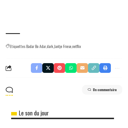
Etiquettes
Badar Bo Adar
dark
Jantje Friese
netflix
Un commentaire
Le son du jour