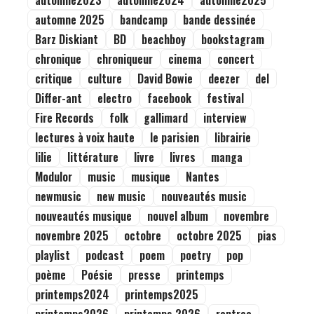
automne2023
automne2024
automne2025
automne 2025
bandcamp
bande dessinée
Barz Diskiant
BD
beachboy
bookstagram
chronique
chroniqueur
cinema
concert
critique
culture
David Bowie
deezer
del
Differ-ant
electro
facebook
festival
Fire Records
folk
gallimard
interview
lectures à voix haute
le parisien
librairie
lilie
littérature
livre
livres
manga
Modulor
music
musique
Nantes
newmusic
new music
nouveautés music
nouveautés musique
nouvel album
novembre
novembre 2025
octobre
octobre 2025
pias
playlist
podcast
poem
poetry
pop
poème
Poésie
presse
printemps
printemps2024
printemps2025