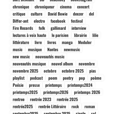
chronique
chroniqueur
cinema
concert
critique
culture
David Bowie
deezer
del
Differ-ant
electro
facebook
festival
Fire Records
folk
gallimard
interview
lectures à voix haute
le parisien
librairie
lilie
littérature
livre
livres
manga
Modulor
music
musique
Nantes
newmusic
new music
nouveautés music
nouveautés musique
nouvel album
novembre
novembre 2025
octobre
octobre 2025
pias
playlist
podcast
poem
poetry
pop
poème
Poésie
presse
printemps
printemps2024
printemps2025
printemps2026
printemps 2026
rentree
rentrée 2023
rentrée 2025
rentrée2025
rentrée Littéraire
rock
roman
septembre2025
septembre 2025
single
sol