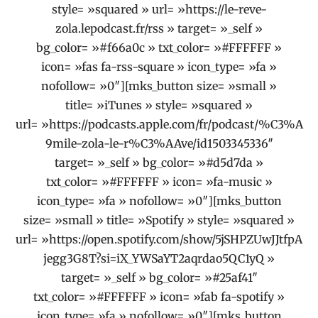
style= »squared » url= »https://le-reve-
zola.lepodcast.fr/rss » target= »_self »
bg_color= »#f66a0c » txt_color= »#FFFFFF »
icon= »fas fa-rss-square » icon_type= »fa »
nofollow= »0″][mks_button size= »small »
title= »iTunes » style= »squared »
url= »https://podcasts.apple.com/fr/podcast/%C3%A
9mile-zola-le-r%C3%AAve/id1503345336″
target= »_self » bg_color= »#d5d7da »
txt_color= »#FFFFFF » icon= »fa-music »
icon_type= »fa » nofollow= »0″][mks_button
size= »small » title= »Spotify » style= »squared »
url= »https://open.spotify.com/show/5jSHPZUwJJtfpA
jegg3G8T?si=iX_YWSaYT2aqrdao5QC1yQ »
target= »_self » bg_color= »#25af41″
txt_color= »#FFFFFF » icon= »fab fa-spotify »
icon_type= »fa » nofollow= »0″][mks_button