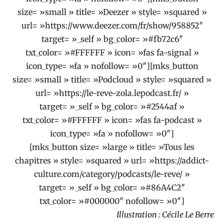
size= »small » title= »Deezer » style= »squared »
url= »https://www.deezer.com/fr/show/958852″
target= »_self » bg_color= »#fb72c6″
txt_color= »#FFFFFF » icon= »fas fa-signal »
icon_type= »fa » nofollow= »0″][mks_button
size= »small » title= »Podcloud » style= »squared »
url= »https://le-reve-zola.lepodcast.fr/ »
target= »_self » bg_color= »#2544af »
txt_color= »#FFFFFF » icon= »fas fa-podcast »
icon_type= »fa » nofollow= »0″]
[mks_button size= »large » title= »Tous les
chapitres » style= »squared » url= »https://addict-
culture.com/category/podcasts/le-reve/ »
target= »_self » bg_color= »#86A4C2″
txt_color= »#000000″ nofollow= »0″]
Illustration : Cécile Le Berre