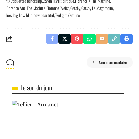
Etiquettes
bandcamp
Calvin Harris
critique
Florence + The Machine
Florence And The Machine
Florence Welch
Gatsby
Gatsby Le Magnifique
how big how blue how beautiful
Twilight
Vznt Inc.
Aucun commentaire
Le son du jour