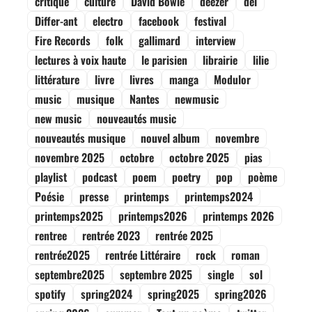
critique
culture
David Bowie
deezer
del
Differ-ant
electro
facebook
festival
Fire Records
folk
gallimard
interview
lectures à voix haute
le parisien
librairie
lilie
littérature
livre
livres
manga
Modulor
music
musique
Nantes
newmusic
new music
nouveautés music
nouveautés musique
nouvel album
novembre
novembre 2025
octobre
octobre 2025
pias
playlist
podcast
poem
poetry
pop
poème
Poésie
presse
printemps
printemps2024
printemps2025
printemps2026
printemps 2026
rentree
rentrée 2023
rentrée 2025
rentrée2025
rentrée Littéraire
rock
roman
septembre2025
septembre 2025
single
sol
spotify
spring2024
spring2025
spring2026