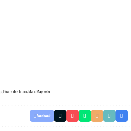
up
l'école des loisirs
Marc Majewski
Facebook