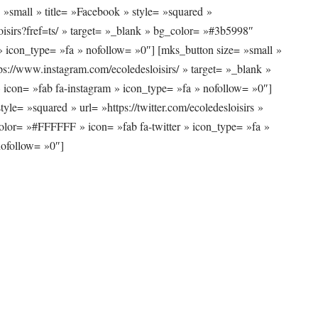
 »small » title= »Facebook » style= »squared »
isirs?fref=ts/ » target= »_blank » bg_color= »#3b5998″
 icon_type= »fa » nofollow= »0″] [mks_button size= »small »
tps://www.instagram.com/ecoledesloisirs/ » target= »_blank »
con= »fab fa-instagram » icon_type= »fa » nofollow= »0″]
tyle= »squared » url= »https://twitter.com/ecoledesloisirs »
olor= »#FFFFFF » icon= »fab fa-twitter » icon_type= »fa »
ofollow= »0″]