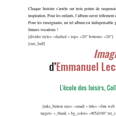
Chaque histoire s’arrête sur trois points de suspensi
inspiration. Pour les enfants, l’album ouvre tellement d
Pour les enseignants, un tel album est indispensable po
futures vocations !
[divider style= »dashed » top= »20″ bottom= »20″]
[one_half]
Imagi
d’
Emmanuel Lec
L’école des loisirs
,
Col
[mks_button size= »small » title= »Site web 
target= »_blank » bg_color= »#f5d100″ txt_