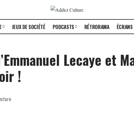
E
JEUX DE SOCIÉTÉ
PODCASTS
RÉTRORAMA
ÉCRANS
d’Emmanuel Lecaye et Ma
ir !
ecture