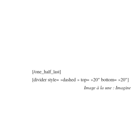
[/one_half_last]
[divider style= »dashed » top= »20″ bottom= »20″]
Image à la une : Imagine