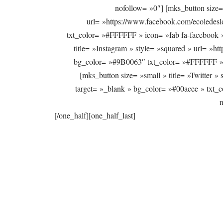
nofollow= »0″] [mks_button size=
url= »https://www.facebook.com/ecoledeslo
txt_color= »#FFFFFF » icon= »fab fa-facebook »
title= »Instagram » style= »squared » url= »ht
bg_color= »#9B0063″ txt_color= »#FFFFFF » i
[mks_button size= »small » title= »Twitter » s
target= »_blank » bg_color= »#00acee » txt_c
n
[/one_half][one_half_last]