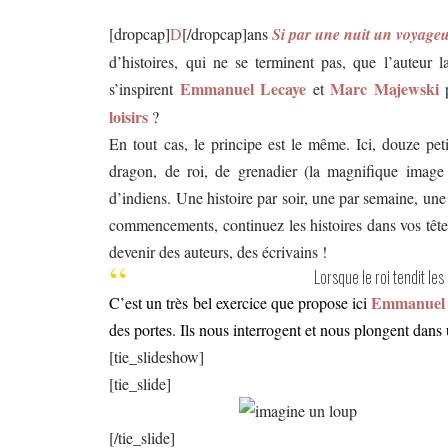
[dropcap]
D
[/dropcap]ans
Si par une nuit un voyage
d’histoires, qui ne se terminent pas, que l’auteur 
Emmanuel Lecaye
Marc Majewski
s’inspirent
et
loisirs
?
En tout cas, le principe est le même. Ici, douze peti
dragon, de roi, de grenadier (la magnifique image 
d’indiens. Une histoire par soir, une par semaine, un
commencements, continuez les histoires dans vos tête
devenir des auteurs, des écrivains !
Lorsque le roi tendit le
Emmanuel 
C’est un très bel exercice que propose ici
des portes. Ils nous interrogent et nous plongent dan
[tie_slideshow]
[tie_slide]
[/tie_slide]