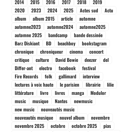
2014
2015
2016
2017
2018
2019
2020
2023
2024
2025
Actes sud
Actu
album
album 2015
article
automne
automne2023
automne2024
automne2025
automne 2025
bandcamp
bande dessinée
Barz Diskiant
BD
beachboy
bookstagram
chronique
chroniqueur
cinema
concert
critique
culture
David Bowie
deezer
del
Differ-ant
electro
facebook
festival
Fire Records
folk
gallimard
interview
lectures à voix haute
le parisien
librairie
lilie
littérature
livre
livres
manga
Modulor
music
musique
Nantes
newmusic
new music
nouveautés music
nouveautés musique
nouvel album
novembre
novembre 2025
octobre
octobre 2025
pias