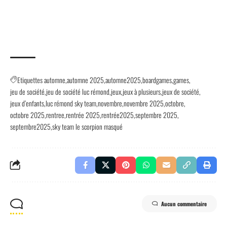
Etiquettes
automne
automne 2025
automne2025
boardgames
games
jeu de société
jeu de société luc rémond
jeux
jeux à plusieurs
jeux de société
jeux d’enfants
luc rémond sky team
novembre
novembre 2025
octobre
octobre 2025
rentree
rentrée 2025
rentrée2025
septembre 2025
septembre2025
sky team le scorpion masqué
Aucun commentaire