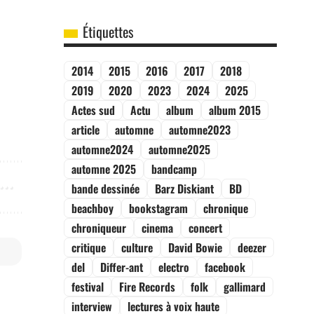
Étiquettes
2014
2015
2016
2017
2018
2019
2020
2023
2024
2025
Actes sud
Actu
album
album 2015
article
automne
automne2023
automne2024
automne2025
automne 2025
bandcamp
bande dessinée
Barz Diskiant
BD
beachboy
bookstagram
chronique
chroniqueur
cinema
concert
critique
culture
David Bowie
deezer
del
Differ-ant
electro
facebook
festival
Fire Records
folk
gallimard
interview
lectures à voix haute