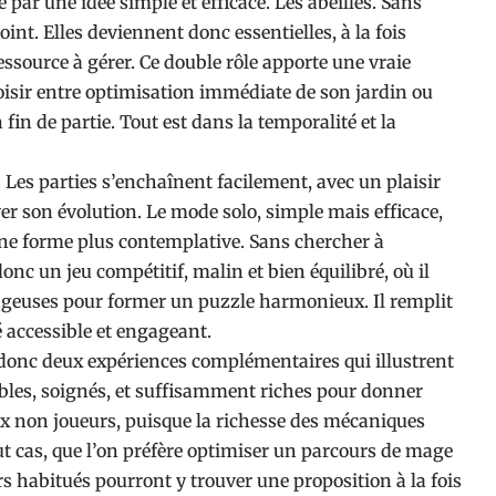
e par une idée simple et efficace. Les abeilles. Sans
int. Elles deviennent donc essentielles, à la fois
source à gérer. Ce double rôle apporte une vraie
oisir entre optimisation immédiate de son jardin ou
in de partie. Tout est dans la temporalité et la
. Les parties s’enchaînent facilement, avec un plaisir
er son évolution. Le mode solo, simple mais efficace,
une forme plus contemplative. Sans chercher à
nc un jeu compétitif, malin et bien équilibré, où il
tageuses pour former un puzzle harmonieux. Il remplit
é accessible et engageant.
onc deux expériences complémentaires qui illustrent
sibles, soignés, et suffisamment riches pour donner
aux non joueurs, puisque la richesse des mécaniques
out cas, que l’on préfère optimiser un parcours de mage
urs habitués pourront y trouver une proposition à la fois