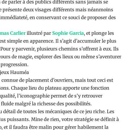
 de parler à des publics différents sans jamais se
gue présente deux visages différents mais néanmoins
 immédiateté, en conservant ce souci de proposer des
mas Carlier
illustré par
Sophie Garcia
, et plonge les
est simple en apparence. Il s’agit d’accumuler le plus
. Pour y parvenir, plusieurs chemins s’offrent à eux. Ils
cours de magie, explorer des lieux ou même s’aventurer
r progression.
 connue de placement d’ouvriers, mais tout ceci est
tions. Chaque lieu du plateau apporte une fonction
e qualité, l’iconographie permet de s’y retrouver
luide malgré la richesse des possibilités.
 détail de toutes les mécaniques de ce jeu riche. Les
s puissants. Mine de rien, votre stratégie se définit à
 et il faudra être malin pour gérer habilement la