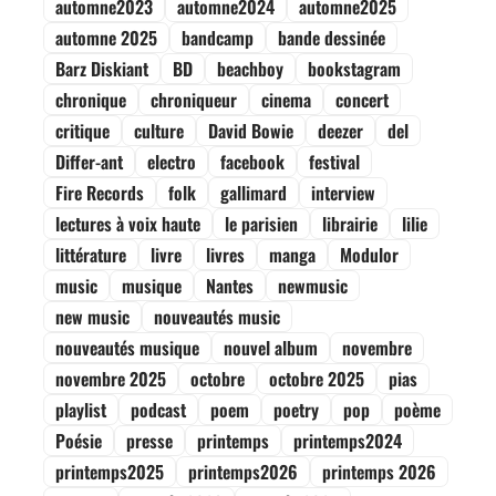
automne2023
automne2024
automne2025
automne 2025
bandcamp
bande dessinée
Barz Diskiant
BD
beachboy
bookstagram
chronique
chroniqueur
cinema
concert
critique
culture
David Bowie
deezer
del
Differ-ant
electro
facebook
festival
Fire Records
folk
gallimard
interview
lectures à voix haute
le parisien
librairie
lilie
littérature
livre
livres
manga
Modulor
music
musique
Nantes
newmusic
new music
nouveautés music
nouveautés musique
nouvel album
novembre
novembre 2025
octobre
octobre 2025
pias
playlist
podcast
poem
poetry
pop
poème
Poésie
presse
printemps
printemps2024
printemps2025
printemps2026
printemps 2026