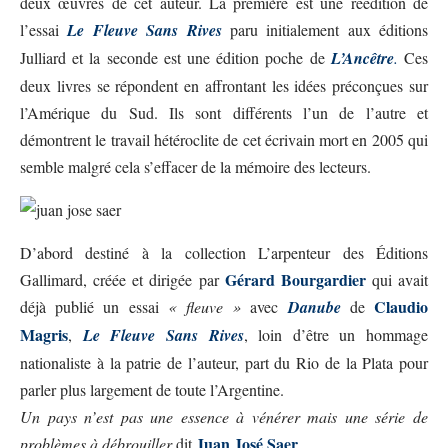
deux œuvres de cet auteur. La première est une réédition de
l’essai
Le Fleuve Sans Rives
paru initialement aux
éditions
Julliard
et la seconde est une édition poche de
L’Ancêtre
.
Ces
deux livres se répondent en affrontant les idées préconçues sur
l’Amérique du Sud. Ils sont différents l’un de l’autre et
démontrent le travail hétéroclite de cet écrivain mort en 2005 qui
semble malgré cela s’effacer de la mémoire des lecteurs.
D’abord destiné à la
collection L’arpenteur
des Éditions
Gérard Bourgardier
Gallimard, créée et dirigée par
qui avait
Claudio
déjà publié un essai
« fleuve »
avec
Danube
de
Magris
,
Le Fleuve Sans Rives
, loin d’être un hommage
nationaliste à la patrie de l’auteur, part du Rio de la Plata pour
parler plus largement de toute l’Argentine.
Un pays n’est pas une essence à vénérer mais une série de
Juan José Saer
problèmes à débrouiller
dit
.