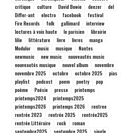
critique
culture
David Bowie
deezer
del
Differ-ant
electro
facebook
festival
Fire Records
folk
gallimard
interview
lectures à voix haute
le parisien
librairie
lilie
littérature
livre
livres
manga
Modulor
music
musique
Nantes
newmusic
new music
nouveautés music
nouveautés musique
nouvel album
novembre
novembre 2025
octobre
octobre 2025
pias
playlist
podcast
poem
poetry
pop
poème
Poésie
presse
printemps
printemps2024
printemps2025
printemps2026
printemps 2026
rentree
rentrée 2023
rentrée 2025
rentrée2025
rentrée Littéraire
rock
roman
septembre2025
septembre 2025
single