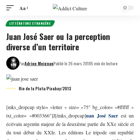
Aa
LITTÉRATURE ETRANGÈRE
Juan José Saer ou la perception
diverse d’un territoire
Par
Adrien Meignan
Publié le 26 mars 2018
5 min de lecture
Rio de la Plata/Pixabay/2013
[mks_dropcap style= »letter » size= »75″ bg_color= »#ffffff »
uan José Saer
txt_color= »#003366″]J[/mks_dropcap]
est un
écrivain argentin majeur de la deuxième partie du XXe siècle et
du tout début du XXIe. Les
éditions Le tripode
ont republié