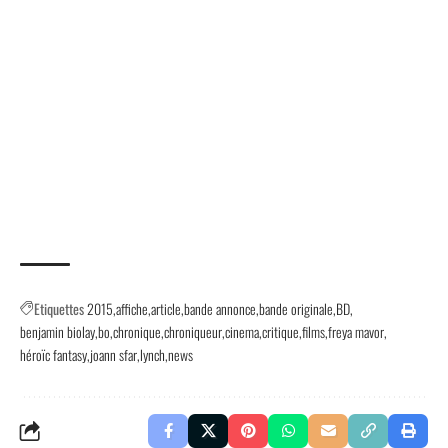
Etiquettes
2015
affiche
article
bande annonce
bande originale
BD
benjamin biolay
bo
chronique
chroniqueur
cinema
critique
films
freya mavor
héroïc fantasy
joann sfar
lynch
news