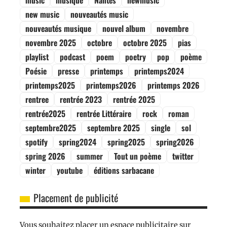
music
musique
Nantes
newmusic
new music
nouveautés music
nouveautés musique
nouvel album
novembre
novembre 2025
octobre
octobre 2025
pias
playlist
podcast
poem
poetry
pop
poème
Poésie
presse
printemps
printemps2024
printemps2025
printemps2026
printemps 2026
rentree
rentrée 2023
rentrée 2025
rentrée2025
rentrée Littéraire
rock
roman
septembre2025
septembre 2025
single
sol
spotify
spring2024
spring2025
spring2026
spring 2026
summer
Tout un poème
twitter
winter
youtube
éditions sarbacane
Placement de publicité
Vous souhaitez placer un espace publicitaire sur