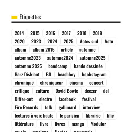
Étiquettes
2014
2015
2016
2017
2018
2019
2020
2023
2024
2025
Actes sud
Actu
album
album 2015
article
automne
automne2023
automne2024
automne2025
automne 2025
bandcamp
bande dessinée
Barz Diskiant
BD
beachboy
bookstagram
chronique
chroniqueur
cinema
concert
critique
culture
David Bowie
deezer
del
Differ-ant
electro
facebook
festival
Fire Records
folk
gallimard
interview
lectures à voix haute
le parisien
librairie
lilie
littérature
livre
livres
manga
Modulor