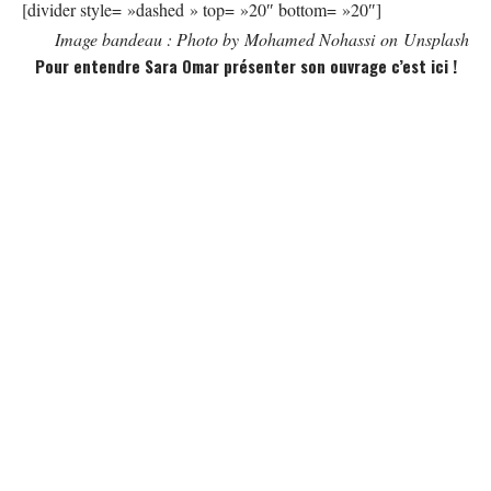
[divider style= »dashed » top= »20″ bottom= »20″]
Image bandeau : Photo by
Mohamed Nohassi
on
Unsplash
Pour entendre Sara Omar présenter son ouvrage c’est
ici
!