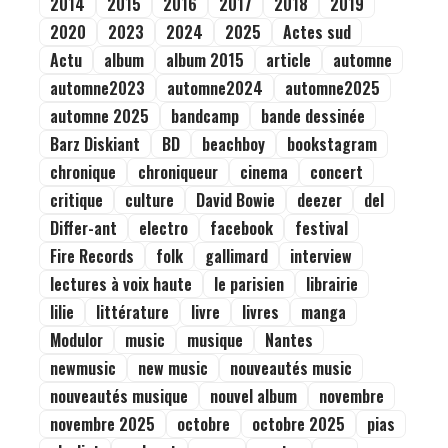
2014
2015
2016
2017
2018
2019
2020
2023
2024
2025
Actes sud
Actu
album
album 2015
article
automne
automne2023
automne2024
automne2025
automne 2025
bandcamp
bande dessinée
Barz Diskiant
BD
beachboy
bookstagram
chronique
chroniqueur
cinema
concert
critique
culture
David Bowie
deezer
del
Differ-ant
electro
facebook
festival
Fire Records
folk
gallimard
interview
lectures à voix haute
le parisien
librairie
lilie
littérature
livre
livres
manga
Modulor
music
musique
Nantes
newmusic
new music
nouveautés music
nouveautés musique
nouvel album
novembre
novembre 2025
octobre
octobre 2025
pias