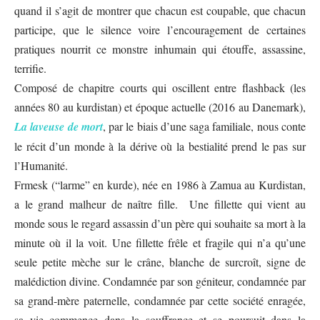
quand il s’agit de montrer que chacun est coupable, que chacun
participe, que le silence voire l’encouragement de certaines
pratiques nourrit ce monstre inhumain qui étouffe, assassine,
terrifie.
Composé de chapitre courts qui oscillent entre flashback (les
années 80 au kurdistan) et époque actuelle (2016 au Danemark),
La laveuse de mort
, par le biais d’une saga familiale, nous conte
le récit d’un monde à la dérive où la bestialité prend le pas sur
l’Humanité.
Frmesk (“larme” en kurde), née en 1986 à Zamua au Kurdistan,
a le grand malheur de naître fille. Une fillette qui vient au
monde sous le regard assassin d’un père qui souhaite sa mort à la
minute où il la voit. Une fillette frêle et fragile qui n’a qu’une
seule petite mèche sur le crâne, blanche de surcroît, signe de
malédiction divine. Condamnée par son géniteur, condamnée par
sa grand-mère paternelle, condamnée par cette société enragée,
sa vie commence dans la souffrance et se poursuit dans la