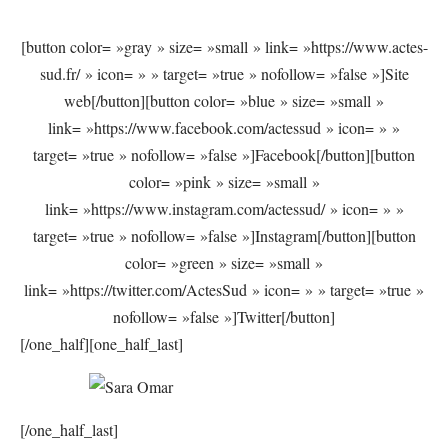
[button color= »gray » size= »small » link= »https://www.actes-
sud.fr/ » icon= » » target= »true » nofollow= »false »]Site
web[/button][button color= »blue » size= »small »
link= »https://www.facebook.com/actessud » icon= » »
target= »true » nofollow= »false »]Facebook[/button][button
color= »pink » size= »small »
link= »https://www.instagram.com/actessud/ » icon= » »
target= »true » nofollow= »false »]Instagram[/button][button
color= »green » size= »small »
link= »https://twitter.com/ActesSud » icon= » » target= »true »
nofollow= »false »]Twitter[/button]
[/one_half][one_half_last]
[/one_half_last]