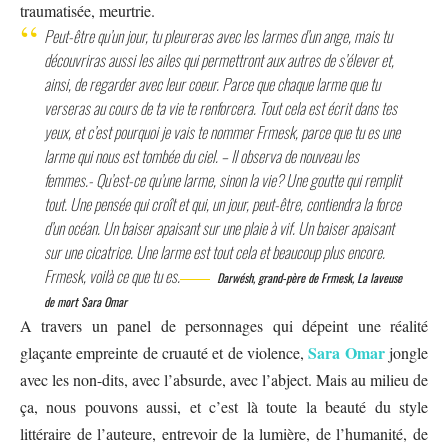
traumatisée, meurtrie.
Peut-être qu’un jour, tu pleureras avec les larmes d’un ange, mais tu
découvriras aussi les ailes qui permettront aux autres de s’élever et,
ainsi, de regarder avec leur coeur. Parce que chaque larme que tu
verseras au cours de ta vie te renforcera. Tout cela est écrit dans tes
yeux, et c’est pourquoi je vais te nommer Frmesk, parce que tu es une
larme qui nous est tombée du ciel. – Il observa de nouveau les
femmes.- Qu’est-ce qu’une larme, sinon la vie? Une goutte qui remplit
tout. Une pensée qui croît et qui, un jour, peut-être, contiendra la force
d’un océan. Un baiser apaisant sur une plaie à vif. Un baiser apaisant
sur une cicatrice. Une larme est tout cela et beaucoup plus encore.
Frmesk, voilà ce que tu es.
Darwésh, grand-père de Frmesk, La laveuse
de mort Sara Omar
A travers un panel de personnages qui dépeint une réalité
Sara Omar
glaçante empreinte de cruauté et de violence,
jongle
avec les non-dits, avec l’absurde, avec l’abject. Mais au milieu de
ça, nous pouvons aussi, et c’est là toute la beauté du style
littéraire de l’auteure, entrevoir de la lumière, de l’humanité, de