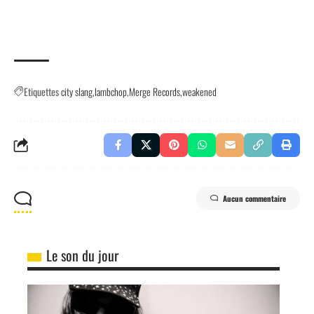
Etiquettes
city slang
lambchop
Merge Records
weakened
Aucun commentaire
Le son du jour