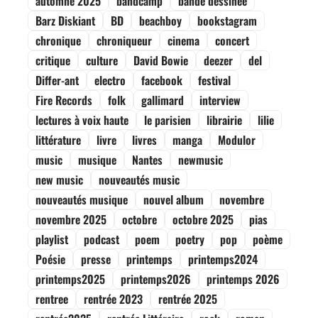
automne 2025
bandcamp
bande dessinée
Barz Diskiant
BD
beachboy
bookstagram
chronique
chroniqueur
cinema
concert
critique
culture
David Bowie
deezer
del
Differ-ant
electro
facebook
festival
Fire Records
folk
gallimard
interview
lectures à voix haute
le parisien
librairie
lilie
littérature
livre
livres
manga
Modulor
music
musique
Nantes
newmusic
new music
nouveautés music
nouveautés musique
nouvel album
novembre
novembre 2025
octobre
octobre 2025
pias
playlist
podcast
poem
poetry
pop
poème
Poésie
presse
printemps
printemps2024
printemps2025
printemps2026
printemps 2026
rentree
rentrée 2023
rentrée 2025