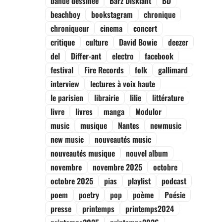
bande dessinée
Barz Diskiant
BD
beachboy
bookstagram
chronique
chroniqueur
cinema
concert
critique
culture
David Bowie
deezer
del
Differ-ant
electro
facebook
festival
Fire Records
folk
gallimard
interview
lectures à voix haute
le parisien
librairie
lilie
littérature
livre
livres
manga
Modulor
music
musique
Nantes
newmusic
new music
nouveautés music
nouveautés musique
nouvel album
novembre
novembre 2025
octobre
octobre 2025
pias
playlist
podcast
poem
poetry
pop
poème
Poésie
presse
printemps
printemps2024