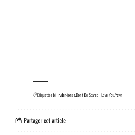
Etiquettes
bill ryder-jones
Don't Be Scared
I Love You
Yawn
Partager cet article