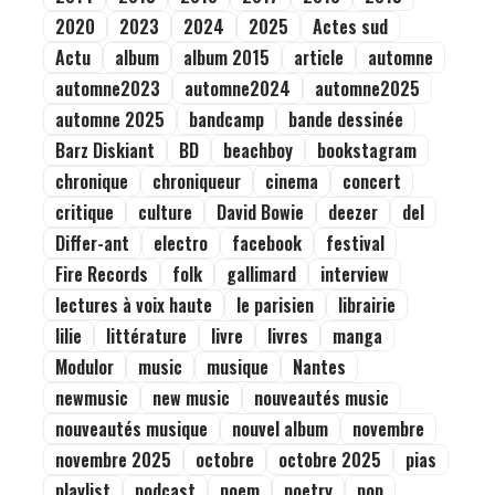
2020
2023
2024
2025
Actes sud
Actu
album
album 2015
article
automne
automne2023
automne2024
automne2025
automne 2025
bandcamp
bande dessinée
Barz Diskiant
BD
beachboy
bookstagram
chronique
chroniqueur
cinema
concert
critique
culture
David Bowie
deezer
del
Differ-ant
electro
facebook
festival
Fire Records
folk
gallimard
interview
lectures à voix haute
le parisien
librairie
lilie
littérature
livre
livres
manga
Modulor
music
musique
Nantes
newmusic
new music
nouveautés music
nouveautés musique
nouvel album
novembre
novembre 2025
octobre
octobre 2025
pias
playlist
podcast
poem
poetry
pop