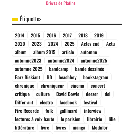
Brèves de Platine
Étiquettes
2014
2015
2016
2017
2018
2019
2020
2023
2024
2025
Actes sud
Actu
album
album 2015
article
automne
automne2023
automne2024
automne2025
automne 2025
bandcamp
bande dessinée
Barz Diskiant
BD
beachboy
bookstagram
chronique
chroniqueur
cinema
concert
critique
culture
David Bowie
deezer
del
Differ-ant
electro
facebook
festival
Fire Records
folk
gallimard
interview
lectures à voix haute
le parisien
librairie
lilie
littérature
livre
livres
manga
Modulor