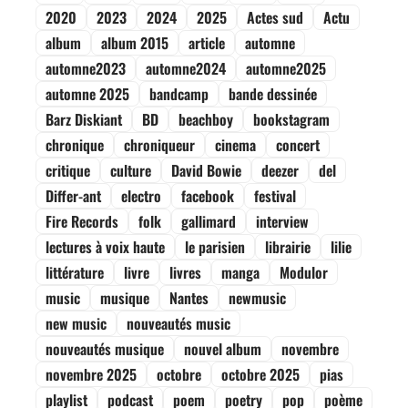
2020
2023
2024
2025
Actes sud
Actu
album
album 2015
article
automne
automne2023
automne2024
automne2025
automne 2025
bandcamp
bande dessinée
Barz Diskiant
BD
beachboy
bookstagram
chronique
chroniqueur
cinema
concert
critique
culture
David Bowie
deezer
del
Differ-ant
electro
facebook
festival
Fire Records
folk
gallimard
interview
lectures à voix haute
le parisien
librairie
lilie
littérature
livre
livres
manga
Modulor
music
musique
Nantes
newmusic
new music
nouveautés music
nouveautés musique
nouvel album
novembre
novembre 2025
octobre
octobre 2025
pias
playlist
podcast
poem
poetry
pop
poème