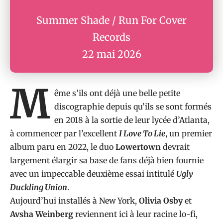
Summer Shade / Run For Cover
Records
22 mai 2026
M
ême s’ils ont déjà une belle petite
discographie depuis qu’ils se sont formés
en 2018 à la sortie de leur lycée d’Atlanta,
à commencer par l’excellent
I Love To Lie
, un premier
album paru en 2022, le duo
Lowertown
devrait
largement élargir sa base de fans déjà bien fournie
avec un impeccable deuxième essai intitulé
Ugly
Duckling Union
.
Aujourd’hui installés à New York,
Olivia Osby
et
Avsha Weinberg
reviennent ici à leur racine lo-fi,