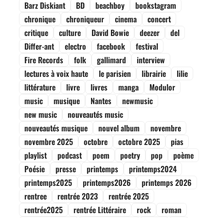
Barz Diskiant
BD
beachboy
bookstagram
chronique
chroniqueur
cinema
concert
critique
culture
David Bowie
deezer
del
Differ-ant
electro
facebook
festival
Fire Records
folk
gallimard
interview
lectures à voix haute
le parisien
librairie
lilie
littérature
livre
livres
manga
Modulor
music
musique
Nantes
newmusic
new music
nouveautés music
nouveautés musique
nouvel album
novembre
novembre 2025
octobre
octobre 2025
pias
playlist
podcast
poem
poetry
pop
poème
Poésie
presse
printemps
printemps2024
printemps2025
printemps2026
printemps 2026
rentree
rentrée 2023
rentrée 2025
rentrée2025
rentrée Littéraire
rock
roman