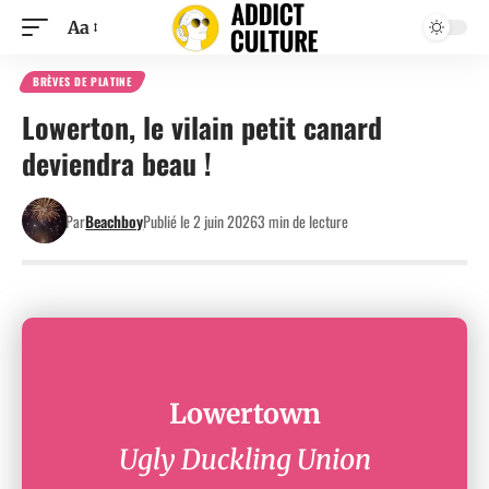
Aa
BRÈVES DE PLATINE
Lowerton, le vilain petit canard
deviendra beau !
Par
Beachboy
Publié le 2 juin 2026
3 min de lecture
Lowertown
Ugly Duckling Union