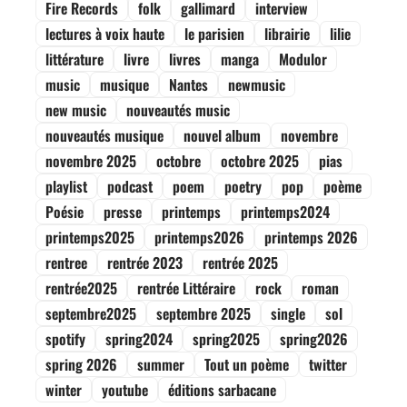
Fire Records
folk
gallimard
interview
lectures à voix haute
le parisien
librairie
lilie
littérature
livre
livres
manga
Modulor
music
musique
Nantes
newmusic
new music
nouveautés music
nouveautés musique
nouvel album
novembre
novembre 2025
octobre
octobre 2025
pias
playlist
podcast
poem
poetry
pop
poème
Poésie
presse
printemps
printemps2024
printemps2025
printemps2026
printemps 2026
rentree
rentrée 2023
rentrée 2025
rentrée2025
rentrée Littéraire
rock
roman
septembre2025
septembre 2025
single
sol
spotify
spring2024
spring2025
spring2026
spring 2026
summer
Tout un poème
twitter
winter
youtube
éditions sarbacane